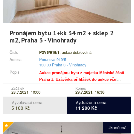
Pronájem bytu 1+kk 34 m2 + sklep 2
m2, Praha 3 - Vinohrady
Číslo
, aukce dobrovolná
P3V5/919/1
Adresa
Perunova 919/5
130 00 Praha 3 - Vinohrady
Popis
Aukce pronájmu bytu z majetku Městské části
Praha 3.
Uzávěrka přihlášek do aukce včetně
složení kauce do 23.7.2021 do 18:00 hod (více
Začátek
Konec
28.7.2021, 10:00
29.7.2021, 16:36
v aukční kartě).
Vyvolávací cena
Vydražená cena
Účastnit aukce se mohou pouze fyzické osoby –
5 100 Kč
11 200 Kč
občané ČR nebo členského státu Evropské unie
nebo členského státu ESVO, tj. Lichtenštejnska,
Švýcarska, Norska a Islandu.
Ukončená