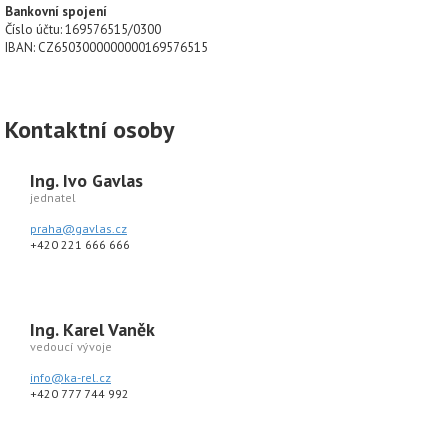
Bankovní spojení
Číslo účtu: 169576515/0300
IBAN: CZ6503000000000169576515
Kontaktní osoby
Ing. Ivo Gavlas
jednatel
praha@gavlas.cz
+420 221 666 666
Ing. Karel Vaněk
vedoucí vývoje
info@ka-rel.cz
+420 777 744 992