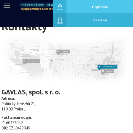
Menu
Registrace
Přihlášení
Kontakty
GAVLAS, spol. s r. o.
Adresa:
Politických vězňů 21,
110 00 Praha 1
Fakturační údaje:
IČ: 60472049
DIČ: CZ60472049