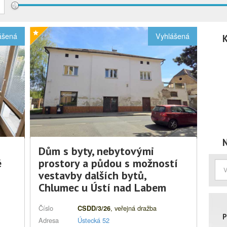
ášená
Vyhlášená
K
N
Dům s byty, nebytovými
é
prostory a půdou s možností
vestavby dalších bytů,
Chlumec u Ústí nad Labem
Číslo
, veřejná dražba
CSDD/3/26
P
Adresa
Ústecká 52