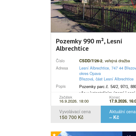
Pozemky 990 m², Lesní
Albrechtice
Číslo
, veřejná dražba
CSDD/7/26-2
Adresa
Lesní Albrechtice, 747 44 Březov
okres Opava
Březová, část Lesní Albrechtice
Popis
Pozemky
parc.č
. 54/2, 97/1, 88
vše v katastrálním území Lesní
Začátek
Konec
Albrechtice, obec Březová, vče
16.9.2026, 18:00
17.9.2026, 16:
všech součástí a příslušenství.
Vyvolávací cena
Aktuální cena
150 700 Kč
– Kč