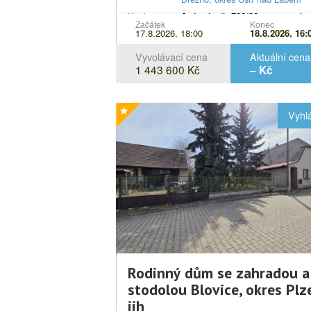
Popis
Jednotka č. 706/22 vymezená p
Začátek
Konec
17.8.2026, 18:00
18.8.2026, 16:
zákona o vlastnictví bytů (byt),
jednotka je vymezena v budově
Vyvolávací cena
Aktuální cena
Krásné Březno, č.p. 706, 707, st
1 443 600 Kč
– Kč
na pozemcích
parc.č
. 472/18,
472/19, včetně spoluvlastnické
podílu na společných částech
Vyhl
budovy č.p. 706, 707 a na
pozemcích
parc.č
. 472/18, 472/
velikosti 8144/332712, vše v
katastrálním území Krásné Břez
obec Ústí nad Labem, včetně v
součástí a příslušenství.
Rodinný dům se zahradou a
stodolou Blovice, okres Plz
jih