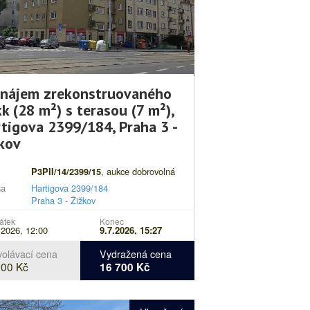
onájem zrekonstruovaného
k (28 m²) s terasou (7 m²),
tigova 2399/184, Praha 3 -
kov
, aukce dobrovolná
P3PII/14/2399/15
sa
Hartigova 2399/184
Praha 3 - Žižkov
s
Aukce pronájmu bytu z majetku
átek
Konec
.2026, 12:00
9.7.2026, 15:27
Městské části Praha 3.
Uzávěrka
přihlášek do aukce včetně složení
olávací cena
Vydražená cena
300 Kč
16 700 Kč
kauce 2.7.2026 do 18:00 hod (více v
aukční kartě).
Změna Podmínek výběrového řízení