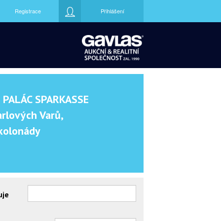
Registrace
Přihlášení
 PALÁC SPARKASSE
arlových Varů,
 kolonády
uje