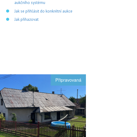
aukčního systému
Jak se přihlásit do konkrétní aukce
Jak přihazovat
Připravovaná