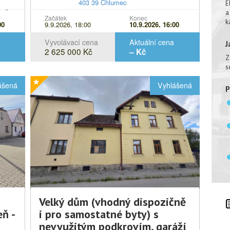
403 39 Chlumec
E
a
odle
Popis
Pozemek parc.č. 159/1, součástí je
Začátek
Konec
k
00
9.9.2026, 18:00
10.9.2026, 16:00
stavba: Chlumec, č.p. 52, vše v
katastrálním území Chlumec u
Vyvolávací cena
Aktuální cena
J
ojící
Chabařovic, obec Chlumec, včetně
2 625 000 Kč
– Kč
Z
všech součástí a příslušenství.
s
ho
ášená
Vyhlášená
P
19 o
no,
šech
Velký dům (vhodný dispozičně
eň -
i pro samostatné byty) s
nevyužitým podkrovím, garáží