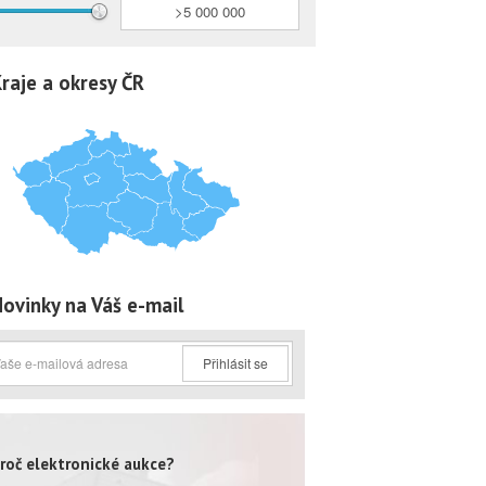
raje a okresy ČR
ovinky na Váš e-mail
Přihlásit se
roč elektronické aukce?