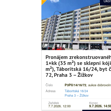
Uko
Pronájem zrekonstruované
1+kk (35 m²) se sklepní kójí
m²), Táboritská 16/24, byt č
72, Praha 3 – Žižkov
Číslo
, aukce dobrovol
P3PII/14/16/72
Adresa
Táboritská 16/24
Praha 3 – Žižkov
Popis
Aukce pronájmu bytu z ma
Začátek
Konec
7.7.2026, 12:00
9.7.2026, 14:5
Městské části Praha 3.
Uzá