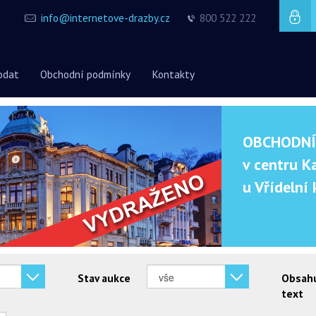
info@internetove-drazby.cz
800 522 222
odat
Obchodní podmínky
Kontakty
OBCHODNÍ
v centru K
u Vřídelní
Stav aukce
Obsah
text