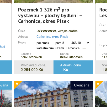
Pozemek 1 326 m² pro
Rod
výstavbu – plochy bydlení –
Les
Cerhonice, okres Písek
Číslo
Číslo
, veřejná dražba
Adre
DVxxxxxxxxx
Adresa
Cerhonice, okres Písek
Popis
pozemek parc.č. 466/10 v
Popi
chod
katastrálním území Cerhonice, obec
tí je
Začátek
Konec
Zač
Cerhonice, včetně všech součástí a
n
nebyl stanoven
nebyl stanoven
14.
emek
příslušenství
ím
Vyvolávací cena
Aktuální cena
Vyv
etně
2 254 000 Kč
1 
– Kč
ovaná
Ukončená