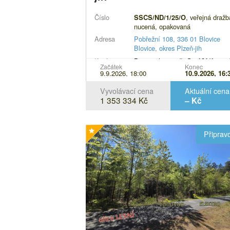
Číslo
, veřejná dražb
SSCS/ND/1/25/O
nucená, opakovaná
Adresa
Pobřežní 108, 336 01 Blovice
Blovice, okres Plzeň-jih
Popis
Pozemek parc.č. St. 191/1, sou
Začátek
Konec
9.9.2026, 18:00
10.9.2026, 16:
je stavba: Blovice, č.p. 108, a
pozemky parc.č. 15 a 16/1, vše
Vyvolávací cena
Aktuální cena
katastrálním území Blovice, ob
1 353 334 Kč
– Kč
Blovice, včetně všech součástí
příslušenství.
Připrav