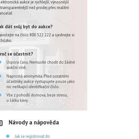
lektronická aukce je rychlejší, výnosnější
 transparentnější než prodej přes realitní
ancelář.
ak dát svůj byt do aukce?
avolejte na číslo 800 522 222 a sjednejte si
chůzku.
roč se účastnit?
Úspora času. Nemusíte chodit do žádné
aukční síně.
Naprostá anonymita. Před ostatními
účastníky aukce vystupujete pouze jako
nic neříkající identifikační číslo.
Vše z pohodlí domova, beze stresu,
u šálku kávy.
Návody a nápověda
Jak se registrovat do