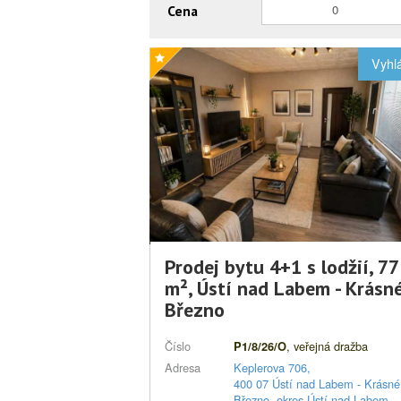
Cena
Vyhl
Prodej bytu 4+1 s lodžií, 77
m², Ústí nad Labem - Krásn
Březno
Číslo
, veřejná dražba
P1/8/26/O
Adresa
Keplerova 706,
400 07 Ústí nad Labem - Krásné
Březno, okres Ústí nad Labem