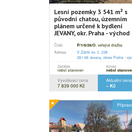
Lesní pozemky 3 541 m² s
původní chatou, územním
plánem určené k bydlení
JEVANY, okr. Praha - východ
Číslo
, veřejná dražba
P/1/6/26/O
Adresa
V Zátiší ev. č. 238
281 66 Jevany, okres Praha - vý
Popis
Pozemek parc.č. 296/32, součás
Začátek
Konec
nebyl stanoven
nebyl stanove
stavba: Jevany
č.e
. 238, a poz
parc.č. 296/73, vše v katastráln
Vyvolávací cena
Aktuální cena
území Jevany, obec Jevany, vč
7 839 000 Kč
– Kč
všech součástí a příslušenství.
Připrav