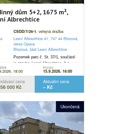
inný dům 5+2, 1675 m²,
ní Albrechtice
, veřejná dražba
CSDD/7/26-1
sa
Lesní Albrecthice 41, 747 44 Březová,
okres Opava
Březová, část Lesní Albrechtice
s
Pozemek parc.č. St. 37/1, součástí
je stavba: Lesní Albrechtice, č.p. 41,
átek
Konec
pozemek parc.č. St. 37/2, součástí
9.2026, 18:00
15.9.2026, 16:00
je stavba: bez čp/če, pozemek
olávací cena
Aktuální cena
parc.č. 53 a pozemek parc.č. 269,
856 000 Kč
– Kč
vše v katastrálním území Lesní
Albrechtice, obec Březová, včetně
všech součástí a příslušenství.
Ukončená