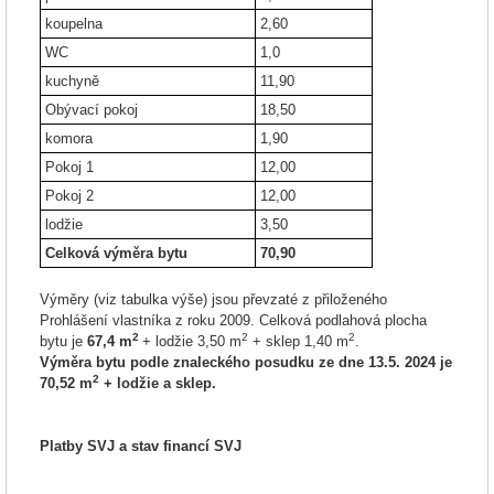
koupelna
2,60
WC
1,0
kuchyně
11,90
Obývací pokoj
18,50
komora
1,90
Pokoj 1
12,00
Pokoj 2
12,00
lodžie
3,50
Celková výměra bytu
70,90
Výměry (viz tabulka výše) jsou převzaté z přiloženého
Prohlášení vlastníka z roku 2009. Celková podlahová plocha
2
2
2
bytu je
67,4 m
+ lodžie 3,50 m
+ sklep 1,40 m
.
Výměra bytu podle znaleckého posudku ze dne 13.5. 2024 je
2
70,52 m
+ lodžie a sklep.
Platby SVJ a stav financí SVJ