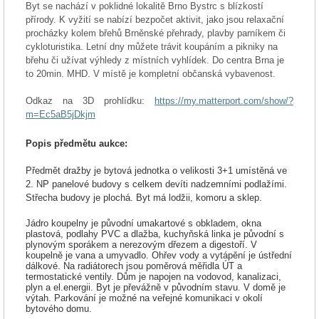
Byt se nachází v poklidné lokalitě Brno Bystrc s blízkostí
přírody. K vyžití se nabízí bezpočet aktivit, jako jsou relaxační
procházky kolem břehů Brněnské přehrady, plavby parníkem či
cykloturistika. Letní dny můžete trávit koupáním a pikniky na
břehu či užívat výhledy z místních vyhlídek. Do centra Brna je
to
20min
. MHD. V místě je kompletní občanská vybavenost.
Odkaz na 3D prohlídku:
https://my.matterport.com/show/?
m=Ec5aB5jDkjm
Popis předmětu aukce:
Předmět dražby je bytová jednotka o velikosti 3+1 umístěná ve
2. NP panelové budovy s celkem devíti nadzemními podlažími.
Střecha budovy je plochá. Byt má lodžii, komoru a sklep.
Jádro koupelny je původní umakartové s obkladem, okna
plastová, podlahy PVC a dlažba, kuchyňská linka je původní s
plynovým sporákem a nerezovým dřezem a digestoří. V
koupelně je vana a umyvadlo. Ohřev vody a vytápění je ústřední
dálkové. Na radiátorech jsou poměrová měřidla ÚT a
termostatické ventily. Dům je napojen na vodovod, kanalizaci,
plyn a
el.energii
. Byt je převážně v původním stavu. V domě je
výtah. Parkování je možné na veřejné komunikaci v okolí
bytového domu.