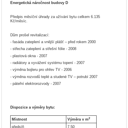
Energetická náročnost budovy D
Předpis měsíční úhrady za užívání bytu celkem 6.135
Kč/měsíc.
Dům prošel revitalizací:
- fasáda zateplení a vnější plášť – před rokem 2000
- střecha zateplení a střešní fólie - 2008
- plastová okna - 2007
- radiátory a vyvážení systému topení - 2007
- výměna bojleru pro ohřev TV - 2006
- výměna rozvodů teplé a studené TV – potrubí 2007
- páteřní elektrorozvody - 2007
Dispozice a výměry bytu:
2
Místnost
Výměra v m
předsíň
7,50