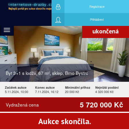
Registrace
Nejvyšší nabídku učinil účastník aukce
ID792245
Přihlášení
ukončená
Toggle
navigation
Byt 3+1 s lodžií, 67 m², sklep, Brno Bystrc
Začátek aukce
Konec aukce
Minimální příhoz
Nejnižší podání
5.11.2024, 10:00
7.11.2024, 16:12
20 000 Kč
4 320 000 Kč
5 720 000 Kč
Vydražená cena
Aukce skončila.