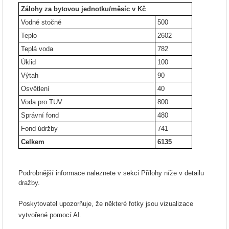
Zálohy za bytovou jednotku/měsíc v Kč
Vodné stočné
500
Teplo
2602
Teplá voda
782
Úklid
100
Výtah
90
Osvětlení
40
Voda pro TUV
800
Správní fond
480
Fond údržby
741
Celkem
6135
Podrobnější informace naleznete v sekci Přílohy níže v detailu
dražby.
Poskytovatel upozorňuje, že některé fotky jsou vizualizace
vytvořené pomocí AI.