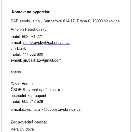
Kontakt na hypotéku:
SAB servis, s.r.o., Suttnerové 814/17, Praha 6, 16000 Vokovice
Antonín
Petrskovský
mobil: 608 981 771
e-mail:
petrskovsky@sabservis.cz
Jiří Balík
mobil: 777 652 800
e-mail:
jiri.balik11@gmail.com
anebo
David
Haralík
ČSOB Stavební spořitelna, a. s.
obchodní zastoupení
mobil: 603 842 529
e-mail:
david.haralik@csobstavebni-oz.cz
Zodpovědná osoba:
Věra Svídová