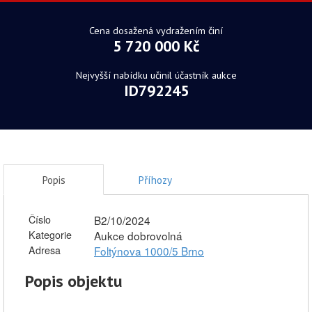
Cena dosažená vydražením činí
5 720 000 Kč
Nejvyšší nabídku učinil účastník aukce
ID792245
Popis
Příhozy
Číslo
B2/10/2024
Kategorie
Aukce dobrovolná
Adresa
Foltýnova 1000/5 Brno
Popis objektu