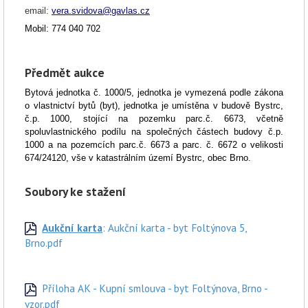
email:
vera.svidova@gavlas.cz
Mobil: 774 040 702
Předmět aukce
Bytová jednotka č. 1000/5, jednotka je vymezená podle zákona
o vlastnictví bytů (byt), jednotka je umístěna v budově Bystrc,
č.p. 1000, stojící na pozemku
parc.č
. 6673, včetně
spoluvlastnického podílu na společných částech budovy č.p.
1000 a na pozemcích
parc.č
. 6673 a
parc
. č. 6672 o velikosti
674/24120, vše v katastrálním území Bystrc, obec Brno
.
Soubory ke stažení
Aukční karta
: Aukční karta - byt Foltýnova 5,
Brno.pdf
Příloha AK - Kupní smlouva - byt Foltýnova, Brno -
vzor.pdf