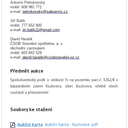
Antonín Petrskovský
mobil: 608 981 771
e-mail:
petrskovsky@sabservis.cz
Jiří Balík
mobil: 777 652 800
e-mail:
jiri.balik11@gmail.com
David
Haralík
ČSOB Stavební spořitelna, a. s.
obchodní zastoupení
mobil: 603 842 529
e-mail:
david.haralik@csobstavebni-oz.cz
Předmět aukce
Spoluvlastnický podíl o velikost ½ na pozemku parc.č. 3262/8 v
katastrálním území Kozlovice, obec Kozlovice, včetně všech
součástí a příslušenství.
Soubory ke stažení
Aukční karta
: Aukční karta - Kozlovice .pdf