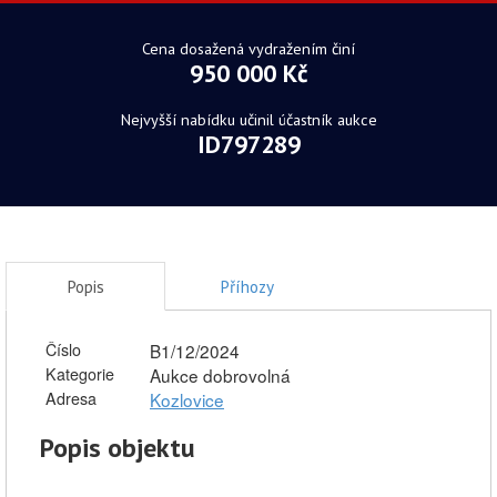
Cena dosažená vydražením činí
950 000 Kč
Nejvyšší nabídku učinil účastník aukce
ID797289
Popis
Příhozy
Číslo
B1/12/2024
Kategorie
Aukce dobrovolná
Adresa
Kozlovice
Popis objektu