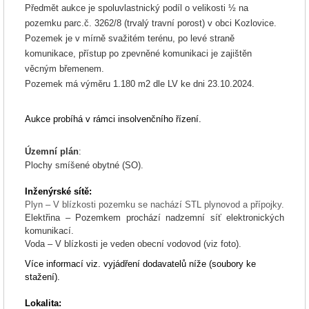
Předmět aukce je spoluvlastnický podíl o velikosti
½
na
pozemku parc.č. 3262/8 (trvalý travní porost) v obci Kozlovice.
Pozemek je v mírně svažitém terénu, po levé straně
komunikace, přístup po zpevněné komunikaci je zajištěn
věcným břemenem.
Pozemek má výměru 1.180 m2 dle LV ke dni 23.10.2024.
Aukce probíhá v rámci insolvenčního řízení.
Územní plán
:
Plochy smíšené obytné (SO).
Inženýrské sítě:
Plyn – V blízkosti pozemku se nachází STL plynovod a přípojky.
Elektřina – Pozemkem prochází nadzemní síť elektronických
komunikací.
Voda – V blízkosti je veden obecní vodovod (viz foto).
Více informací viz. vyjádření dodavatelů níže (soubory ke
stažení).
Lokalita: