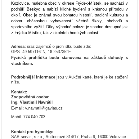
Kozlovice, malebná obec v okrese Frýdek-Místek, se nachází v
podhůří Beskyd a nabízí klidné bydlení s krásnou přírodou v
okolí. Obec je známá svou bohatou historií, tradiční kulturou a
dobrou občanskou vybaveností včetně školy, obchodů a
sportovního vyžití. Díky výhodné poloze je snadno dostupná jak
z Frýdku-Místku, tak z okolních horských oblastí.
Adresa:
sraz zájemců o prohlídku bude zde
:
GPS: 49.597116‘‘N, 18.253735‘‘E
Fyzická prohlídka bude stanovena na základě dohody s
vlastníkem.
Podrobnější informace
jsou v Aukční kartě, která je ke stažení
níže.
Kontakt:
Zodpovědná osoba:
Ing. Vlastimil Navrátil
E-mail: v.navratil@gavlas.cz
Mobil: 774 040 703
Kontakt pro hypotéky:
SAB servis, s.r.o., Suttnerové 814/17, Praha 6, 16000 Vokovice