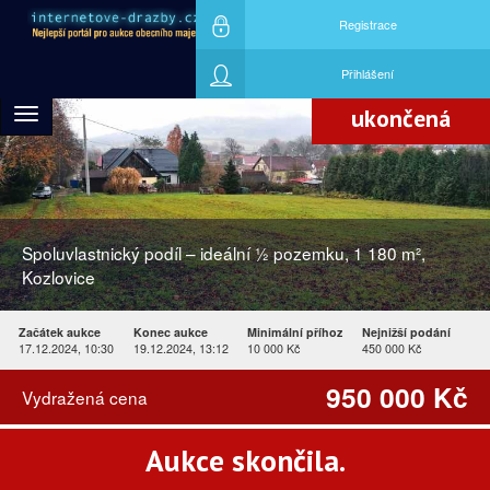
Registrace
Nejvyšší nabídku učinil účastník aukce
ID797289
Přihlášení
ukončená
Toggle
navigation
Spoluvlastnický podíl – ideální ½ pozemku, 1 180 m²,
Kozlovice
Začátek aukce
Konec aukce
Minimální příhoz
Nejnižší podání
17.12.2024, 10:30
19.12.2024, 13:12
10 000 Kč
450 000 Kč
950 000 Kč
Vydražená cena
Aukce skončila.