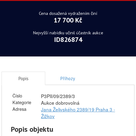
Cena dosažená vydražením činí
17 700 Kč
Nejvyšší nabídku učinil účastník aukce
ID826874
Popis
Příhozy
Číslo
P3PII/09/2389/3
Kategorie
Aukce dobrovolná
Adresa
Jana Želivského 2389/19 Praha 3 -
Žižkov
Popis objektu