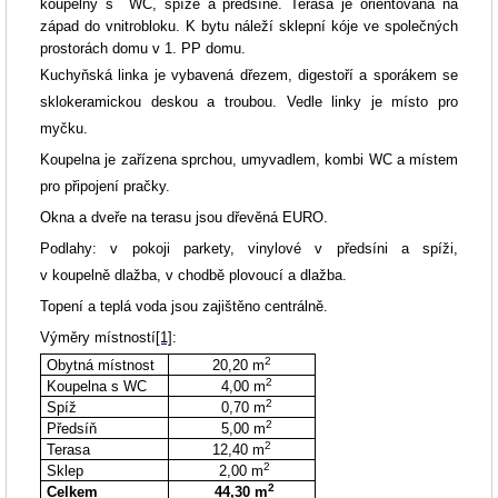
koupelny
s WC
, spíže a předsíně. Terasa je orientovaná na
západ do vnitrobloku. K bytu náleží sklepní kóje ve společných
prostorách domu v 1. PP domu.
Kuchyňská linka je vybavená dřezem, digestoří a sporákem se
sklokeramickou deskou a troubou. Vedle linky je místo pro
myčku.
Koupelna je zařízena sprchou, umyvadlem, kombi WC a místem
pro připojení pračky.
Okna a dveře na terasu jsou dřevěná EURO.
Podlahy: v pokoji parkety, vinylové v předsíni a spíži,
v koupelně dlažba, v chodbě plovoucí a dlažba.
Topení a teplá voda jsou zajištěno centrálně.
Výměry místností
[1]
:
2
Obytná místnost
20,20 m
2
Koupelna s WC
4,00
m
2
Spíž
0,70
m
2
Předsíň
5,00
m
2
Terasa
12,40
m
2
Sklep
2,00
m
2
Celkem
44,30
m