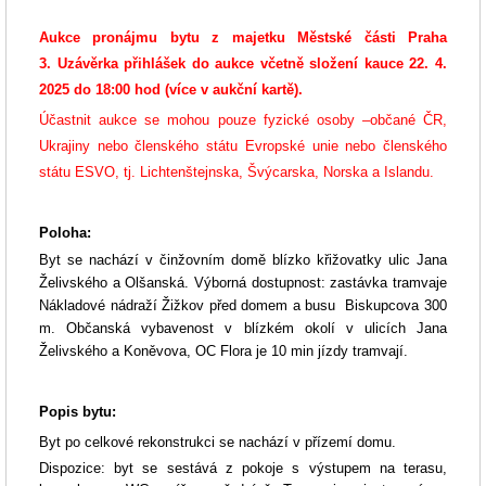
Aukce pronájmu bytu z majetku Městské části Praha
3.
Uzávěrka přihlášek do aukce včetně složení kauce 22. 4.
2025 do 18:00 hod (více v aukční kartě).
Účastnit aukce se mohou pouze fyzické osoby –občané ČR,
Ukrajiny nebo členského státu Evropské unie nebo členského
státu ESVO, tj. Lichtenštejnska, Švýcarska, Norska a Islandu.
Poloha:
Byt se nachází v činžovním domě blízko křižovatky ulic Jana
Želivského a Olšanská.
Výborná dostupnost
: zastávka tramvaje
Nákladové nádraží Žižkov před domem a
busu Biskupcova
300
m. Občanská vybavenost v blízkém okolí v ulicích Jana
Želivského a Koněvova, OC Flora je 10 min jízdy tramvají.
Popis bytu:
Byt po celkové rekonstrukci se nachází v přízemí domu.
Dispozice: byt se sestává z pokoje s výstupem na terasu,