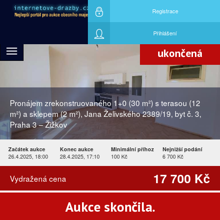
Registrace
Nejvyšší nabídku učinil účastník aukce
ID826874
Přihlášení
ukončená
Toggle
navigation
Pronájem zrekonstruovaného 1+0 (30 m²) s terasou (12
m²) a sklepem (2 m²), Jana Želivského 2389/19, byt č. 3,
Praha 3 – Žižkov
Začátek aukce
Konec aukce
Minimální příhoz
Nejnižší podání
26.4.2025, 18:00
28.4.2025, 17:10
100 Kč
6 700 Kč
17 700 Kč
Vydražená cena
Aukce skončila.