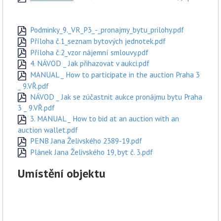
Podminky_9._VR_P3_-_pronajmy_bytu_prilohy.pdf
Příloha č.1_seznam bytových jednotek.pdf
Příloha č.2_vzor nájemní smlouvy.pdf
4. NÁVOD _ Jak přihazovat v aukci.pdf
MANUAL _ How to participate in the auction Praha 3
_ 9.VŘ.pdf
NÁVOD _ Jak se zúčastnit aukce pronájmu bytu Praha
3 _ 9.VŘ.pdf
3. MANUAL _ How to bid at an auction with an
auction wallet.pdf
PENB Jana Želivského 2389-19.pdf
Plánek Jana Želivského 19, byt č. 3.pdf
Umístění objektu