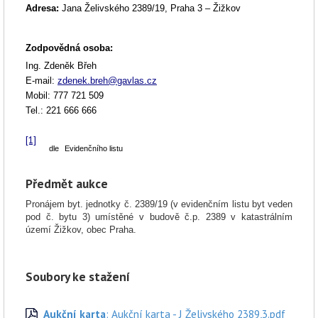
Adresa:
Jana Želivského 2389/19,
Praha 3 – Žižkov
Zodpovědná osoba
:
Ing. Zdeněk Břeh
E-mail:
zdenek.breh@gavlas.cz
Mobil: 777 721 509
Tel.: 221 666 666
[1]
dle
Evidenčního
listu
Předmět aukce
Pronájem byt. jednotky č. 2389/19 (v evidenčním listu byt veden
pod č. bytu 3) umístěné v budově č.p. 2389 v katastrálním
území Žižkov, obec Praha.
Soubory ke stažení
Aukční karta
: Aukční karta - J Želivského 2389,3.pdf