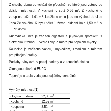
Z chodby domu
se vchází do předsíně, ze které jsou vstupy do
²
dalších místností. V kuchyni je spíž 0,86 m
. Z kuchyně je
²
vstup na lodžii 1,61 m
. Lodžie a okna jsou na východ do ulice
²
Jana Želivského.
K bytu náleží užívání sklepní kóje
1,50 m
v
1. PP domu.
Kuchyňská linka je zařízen digestoří a plynovým sporákem s
elektrickou troubou. Vedle linky je místo pro připojení myčky.
Koupelna je zařízena vanou, umyvadlem, zrcadlem a místem
pro připojení pračky.
Podlahy: vinylové, v pokoji parkety a v koupelně dlažba.
Okna jsou dřevěná EURO.
Topení je a teplá voda jsou zajištěny centrálně.
Výměry místností
[1]
:
2
Obytná místnost
22,08 m
2
Kuchyně
12,52
m
2
Koupelna
3,52
m
2