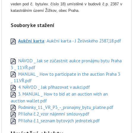
veden pod č. bytu/ev. číslo 18) umístěné v budově č.p. 2387 v
katastrálním území Žižkov, obec Praha.
Soubory ke stažení
Aukční karta
: Aukční karta - J Želivského 2387,18.pdf
NÁVOD _ Jak se zúčastnit aukce pronájmu bytu Praha
3 _ 11.VŘ.pdf
MANUAL _ How to participate in the auction Praha 3
_ 11.VŘ.pdf
4. NÁVOD _ Jak přihazovat v aukci.pdf
3. MANUAL _ How to bid at an auction with an
auction wallet.pdf
Podminky_11._VR_P3_-_pronajmy_bytu_platne.pdf
Příloha č.2_vzor nájemní smlouvy.pdf
Příloha č.1_seznam bytových jednotek.pdf