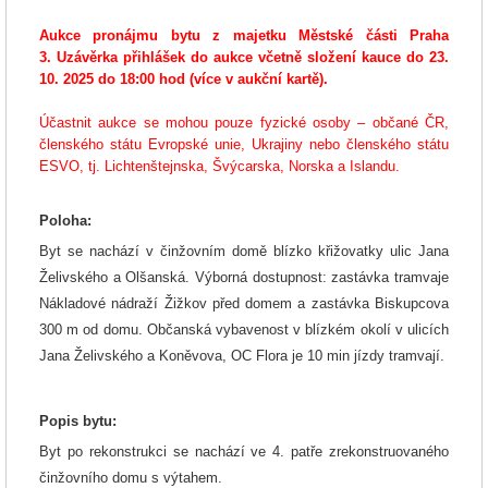
Aukce pronájmu bytu z majetku Městské části Praha
3. Uzávěrka přihlášek do aukce včetně složení kauce do 23.
10. 2025 do 18:00 hod (více v aukční kartě).
Účastnit aukce se mohou pouze fyzické osoby – občané ČR,
členského státu Evropské unie, Ukrajiny nebo členského státu
ESVO, tj. Lichtenštejnska, Švýcarska, Norska a Islandu.
Poloha:
Byt se nachází v činžovním domě blízko křižovatky ulic Jana
Želivského a Olšanská. Výborná dostupnost: zastávka tramvaje
Nákladové nádraží Žižkov před domem a zastávka Biskupcova
300 m od domu. Občanská vybavenost v blízkém okolí v ulicích
Jana Želivského a Koněvova, OC Flora je 10 min jízdy tramvají.
Popis bytu:
Byt po rekonstrukci se nachází ve 4. patře zrekonstruovaného
činžovního domu s výtahem.