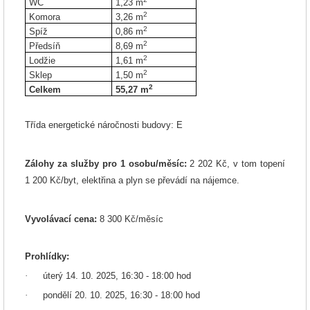
WC
1,23
m
2
Komora
3,26
m
2
Spíž
0,86
m
2
Předsíň
8,69
m
2
Lodžie
1,61
m
2
Sklep
1,50
m
2
Celkem
55,27
m
Třída energetické náročnosti budovy: E
Zálohy za služby pro 1 osobu/měsíc:
2 202 Kč, v tom topení
1 200 Kč/byt, elektřina a plyn se převádí na nájemce.
Vyvolávací cena:
8 300 Kč/měsíc
Prohlídky:
·
úterý 14. 10. 2025, 16:30 - 18:00 hod
·
pondělí 20. 10. 2025, 16:30 - 18:00 hod