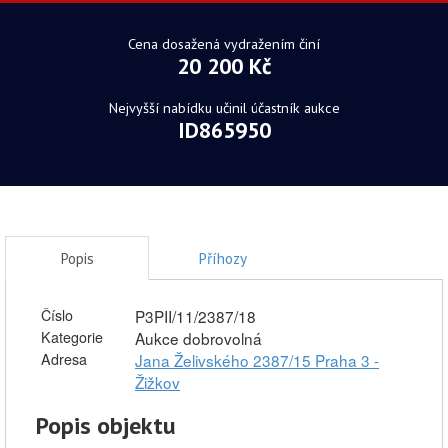
Cena dosažená vydražením činí
20 200 Kč
Nejvyšší nabídku učinil účastník aukce
ID865950
Popis
Příhozy
Číslo
P3PII/11/2387/18
Kategorie
Aukce dobrovolná
Adresa
Jana Želivského 2387/15 Praha 3 -
Žižkov
Popis objektu