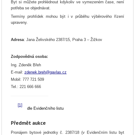
Byt si můžete prohlédnout kdykoliv ve vymezeném čase, není
potřeba se objednávat.
Termíny prohlídek mohou být i v průběhu výběrového řízení
upraveny.
Adresa
: Jana Želivského 2387/15
,
Praha 3 – Žižkov
Zodpovědná osoba
:
Ing. Zdeněk Břeh
E-mail:
zdenek.breh@gavlas.cz
Mobil: 777 721 509
Tel.: 221 666 666
[1]
dle Evidenčního listu
Předmět aukce
Pronájem bytové jednotky č. 2387/18 (v Evidenčním listu byt