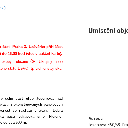
hozů
Umístění obj
 části Praha 3.
Uzávěrka přihlášek
 do 18:00 hod (více v aukční kartě).
 osoby –občané ČR, Ukrajiny nebo
ého státu ESVO, tj. Lichtenštejnska,
v dolní části ulice Jeseniova, nad
asti zrekonstruovaných panelových
enost se nachází v okolí. Dobrá
vka busu Lukášova směr Florenc,
Adresa
ovice cca 500 m.
Jeseniova 450/39, Pra