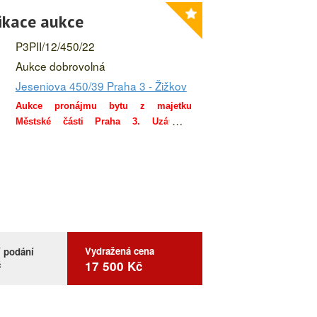
ikace aukce
P3PII/12/450/22
Aukce dobrovolná
Jeseniova 450/39 Praha 3 - Žižkov
Aukce pronájmu bytu z majetku
Městské části Praha 3.
Uzávěrka
více
přihlášek do aukce včetně složení
kauce 8. 12. 2025 do 18:00 hod (více v
aukční kartě).
Účastnit aukce se mohou pouze fyzické
osoby –občané ČR, Ukrajiny nebo
členského státu Evropské unie nebo
členského státu ESVO, tj.
Lichtenštejnska, Švýcarska, Norska a
Vydražená cena
í podání
č
17 500 Kč
Islandu.
Poloha: