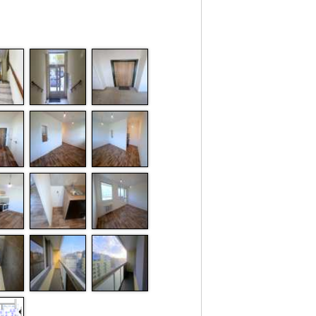
digestoří,
sklokeramickou varnou deskou a
el. troubou. Vedle linky je místo s
připojením pro myčku nebo pračku.
Koupelna je zařízena sprchou, umyvadlem
a elektrickým topným žebříkem. V
koupelně není místo pro pračku. WC je
zařízeno kombi mísou.
Okna
jsou plastová s vnitřními žaluziemi.
Podlahy: vinylové, v koupelně a WC
dlažba. Vytápění a teplá voda jsou
zajištěny dálkově.
Výměry
[1]
:
2
25,70 m
Obytná místnost s kuch. koutem
2
2,60
m
Koupelna
2
1,00
m
WC
2
2,60
m
Předsíň
2
6,00
m
Lodžie
2