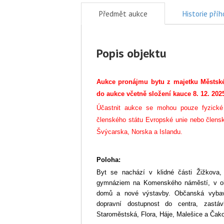
Předmět aukce
Historie pří
Popis objektu
Aukce pronájmu bytu z majetku Městské
do aukce včetně složení kauce 8. 12. 2025
Účastnit aukce se mohou pouze fyzické
členského státu Evropské unie nebo člensk
Švýcarska, Norska a Islandu.
Poloha:
Byt se nachází v klidné části Žižkova, 
gymnáziem na Komenského náměstí, v obl
domů a nové výstavby. Občanská vybav
dopravní dostupnost do centra, zastá
Staroměstská, Flora, Háje, Malešice a Čak