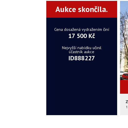
Aukce skončila.
Cena dosažená vydražením činí
17 500 Kč
Nejvyšší nabídku učinil
účastník aukce
ID888227
Z
1