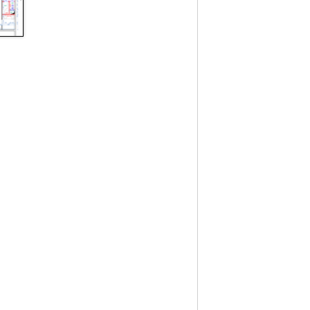
2,50
m
Sklep
2
40,40
m
Celkem
Třída energetické náročnosti budovy: B
Zálohy na služby pro 1 osobu/měsíc:
1
910 Kč, v tom topení 1 200 Kč/byt,
elektřina se převádí na nájemce.
Vyvolávací cena:
6 100 Kč/měsíc
Prohlídky 6 bytů – 1. část:
·
středa 26. 11. 2025, 16:30 - 18:00
·
úterý 2. 12. 2025, 16:30 - 18:00
Byt si můžete prohlédnout kdykoliv ve
vymezeném čase, není potřeba se
objednávat.
Termíny prohlídek mohou být i v průběhu
výběrového řízení upraveny.