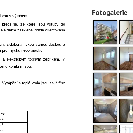
Fotogalerie
 domu s výtahem.
ředsíně, ze které jsou vstupy do
celé délce zasklená lodžie orientovaná
oří,
sklokeramickou varnou deskou a
ním pro myčku nebo pračku.
m a elektrickým topným žebříkem. V
ízeno kombi mísou.
 Vytápění a teplá voda jsou zajištěny
2
 m
2
m
2
m
2
m