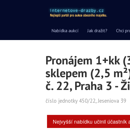
Nabídka aukcí
Jak dražit?
Chci pr
Pronájem 1+kk (3
sklepem (2,5 m²)
č. 22, Praha 3 - Ž
číslo jednotky 450/22, Jeseniova 39
Nejvyšší nabídku učinil účastník