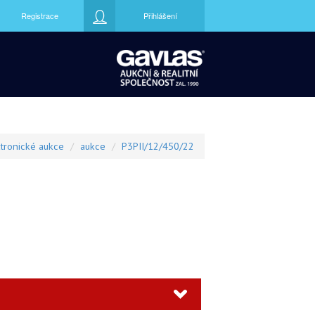
Registrace
Přihlášení
tronické aukce
aukce
P3PII/12/450/22