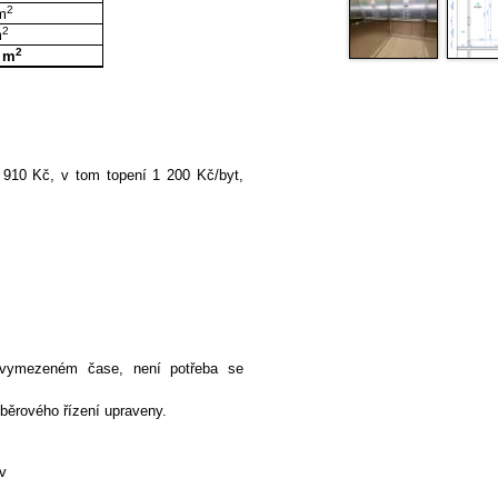
2
m
2
m
2
m
910 Kč, v tom topení 1 200 Kč/byt,
 vymezeném čase, není potřeba se
běrového řízení upraveny.
v