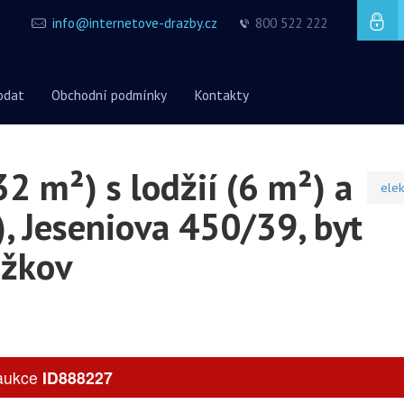
info@internetove-drazby.cz
800 522 222
odat
Obchodní podmínky
Kontakty
2 m²) s lodžií (6 m²) a
elek
, Jeseniova 450/39, byt
ižkov
 aukce
ID888227