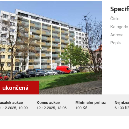
Specif
Číslo
Kategorie
Adresa
Popis
ukončená
ačátek aukce
Konec aukce
Minimální příhoz
Nejnižš
1.12.2025, 10:00
12.12.2025, 13:06
100 Kč
6 100 K