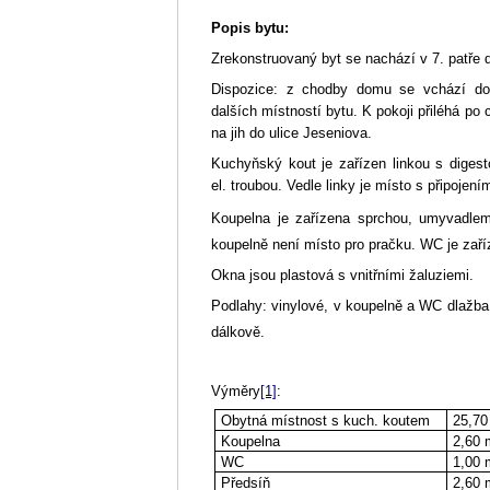
Popis bytu:
Zrekonstruovaný byt se nachází v 7. patře
Dispozice: z
chodby domu se vchází do p
dalších místností bytu. K pokoji přiléhá po 
na jih do ulice Jeseniova.
Kuchyňský kout je zařízen linkou s digest
el. troubou. Vedle linky je místo s připoje
Koupelna je zařízena sprchou, umyvadle
koupelně není místo pro pračku. WC je zař
Okna
jsou plastová s vnitřními žaluziemi.
Podlahy: vinylové, v koupelně a WC dlažba.
dálkově.
Výměry
[1]
:
Obytná místnost s kuch. koutem
25,70
Koupelna
2,60
WC
1,00
Předsíň
2,60