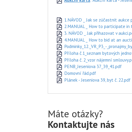
Aukční karta
: Aukční karta - Jesen
1.NÁVOD _ Jak se zúčastnit aukce p
2.MANUAL _ How to participate in t
3. NÁVOD _ Jak přihazovat v aukci.p
4.MANUAL _ How to bid at an aucti
Podminky_12._VR_P3_-_pronajmy_byt
Příloha č.1_seznam bytových jedno
Příloha č. 2_vzor nájemní smlouvy.p
PENB_Jeseniova 37_39_41.pdf
Domovní řád.pdf
Plánek - Jeseniova 39, byt č. 22.pdf
Máte otázky?
Kontaktujte nás