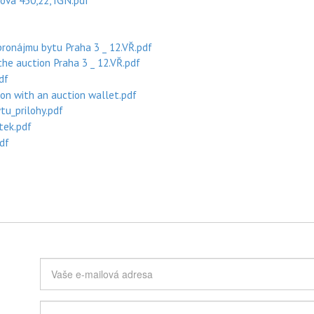
iova 450,22, IGN.pdf
ronájmu bytu Praha 3 _ 12.VŘ.pdf
he auction Praha 3 _ 12.VŘ.pdf
df
on with an auction wallet.pdf
u_prilohy.pdf
tek.pdf
df