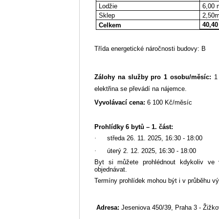
Lodžie
6,00
Sklep
2,50
40,40
Celkem
Třída energetické náročnosti budovy: B
Zálohy na služby pro 1 osobu/měsíc:
1 
elektřina se převádí na nájemce.
Vyvolávací cena:
6 100 Kč/měsíc
Prohlídky 6 bytů – 1. část:
·
středa 26. 11. 2025, 16:30 - 18:00
·
úterý 2. 12. 2025, 16:30 - 18:00
Byt si můžete prohlédnout kdykoliv ve
objednávat.
Termíny prohlídek mohou být i v průběhu vý
Adresa:
Jeseniova 450/39, Praha 3 - Žižko