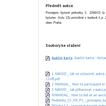
Předmět aukce
Pronájem bytové jednotky č. 2260/13 (v
bytu/ev. číslo 13) umístěné v budově č.p.
obec Praha
Soubory ke stažení
Aukční karta
: Aukční karta - Holl
1. NÁVOD _ Jak se zúčastnit aukce 
13.VŘ.pdf
2. MANUAL _ How to participate in 
3. NÁVOD _ Jak přihazovat v aukci.p
4.MANUAL _ How to bid at an aucti
Podminky_13._VR_P3_-_pronajmy_byt
Příloha č.1 - seznam bytových jed