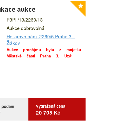
ikace aukce
P3PII/13/2260/13
Aukce dobrovolná
Hollarovo nám. 2260/5 Praha 3 –
Žižkov
Aukce pronájmu bytu z majetku
Městské části Praha 3. Uzávěrka
více
přihlášek do aukce včetně složení
kauce do 24. 3. 2026 do 18:00 hod (více
v aukční kartě).
Účastnit aukce se mohou pouze fyzické
osoby – občané ČR, členského státu
Evropské unie, Ukrajiny nebo členského
státu ESVO, tj. Lichtenštejnska,
Vydražená cena
í podání
Švýcarska, Norska a Islandu.
č
20 705 Kč
Poloha:
Dům se nachází v klidné okrajové části