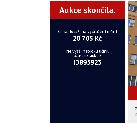
Aukce skončila.
Cena dosažená vydražením činí
20 705 Kč
Nejvyšší nabídku učinil
účastník aukce
ID895923
Z
2