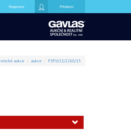
Registrace
Přihlášení
ronické aukce
aukce
P3PII/13/2260/13