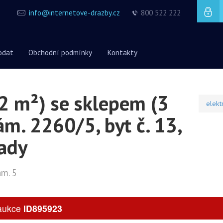
info@internetove-drazby.cz
800 522 222
odat
Obchodní podmínky
Kontakty
2 m²) se sklepem (3
elekt
ám. 2260/5, byt č. 13,
rady
am. 5
 aukce
ID895923