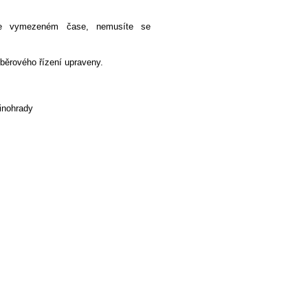
 ve vymezeném čase, nemusíte se
běrového řízení upraveny.
inohrady