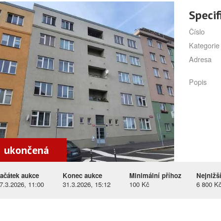
Specif
Číslo
Kategorie
Adresa
Popis
ukončená
ačátek aukce
Konec aukce
Minimální příhoz
Nejnižš
7.3.2026, 11:00
31.3.2026, 15:12
100 Kč
6 800 K