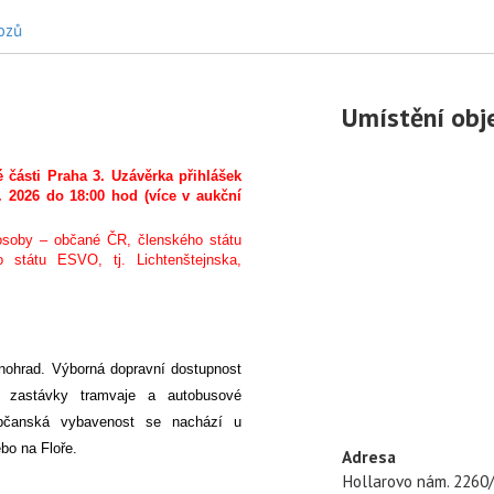
hozů
Umístění obj
části Praha 3. Uzávěrka přihlášek
. 2026 do 18:00 hod (více v aukční
osoby – občané ČR, členského státu
 státu ESVO, tj. Lichtenštejnska,
inohrad. Výborná dopravní dostupnost
, zastávky tramvaje a autobusové
bčanská vybavenost se nachází u
ebo na Floře.
Adresa
Hollarovo nám. 2260/