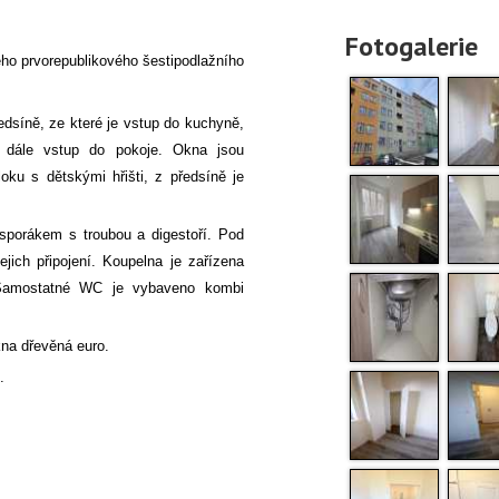
Fotogalerie
ého prvorepublikového šestipodlažního
dsíně, ze které je vstup do kuchyně,
dále vstup do pokoje. Okna jsou
oku s dětskými hřišti, z předsíně je
sporákem s troubou a digestoří. Pod
jich připojení. Koupelna je zařízena
Samostatné WC je vybaveno kombi
kna dřevěná euro.
.