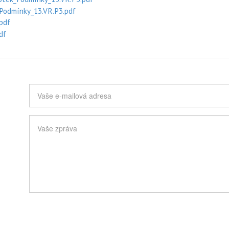
_Podmínky_13.VR.P3.pdf
pdf
df