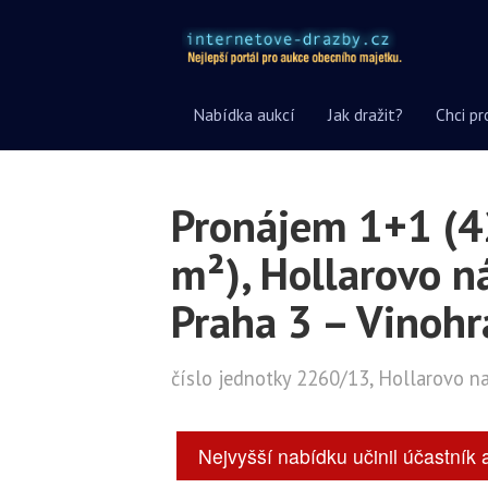
Nabídka aukcí
Jak dražit?
Chci pr
Pronájem 1+1 (4
m²), Hollarovo n
Praha 3 – Vinoh
číslo jednotky 2260/13, Hollarovo n
Nejvyšší nabídku učinil účastník