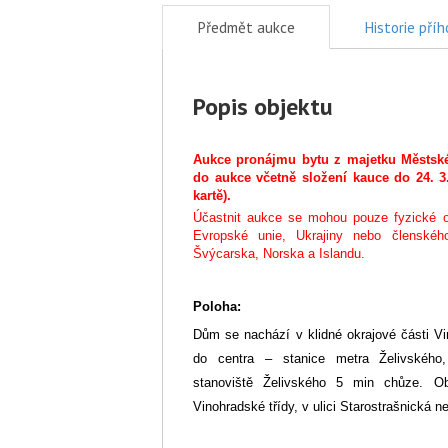
Předmět aukce
Historie pří
Popis objektu
Aukce pronájmu bytu z majetku Městské 
do aukce včetně složení kauce do 24. 3
kartě).
Účastnit aukce se mohou pouze fyzické 
Evropské unie, Ukrajiny nebo členského
Švýcarska, Norska a Islandu.
Poloha:
Dům se nachází v klidné okrajové části V
do centra – stanice metra Želivského
stanoviště Želivského 5 min chůze. O
Vinohradské třídy, v ulici Starostrašnická n