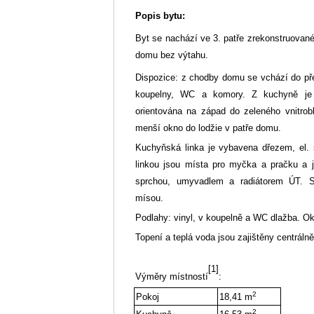
Popis bytu:
Byt se nachází ve 3. patře zrekonstruovan
domu bez výtahu.
Dispozice: z chodby domu se vchází do pře
koupelny, WC a komory. Z kuchyně je 
orientována na západ do zeleného vnitrobl
menší okno do lodžie v patře domu.
Kuchyňská linka je vybavena dřezem, el. 
linkou jsou místa pro myčka a pračku a je
sprchou, umyvadlem a radiátorem ÚT. 
mísou.
Podlahy: vinyl, v koupelně a WC dlažba. O
Topení a teplá voda jsou zajištěny centrálně
[1]
Výměry místností
:
2
Pokoj
18,41 m
2