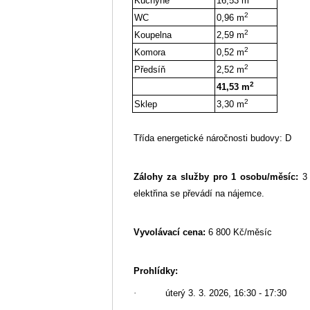
Kuchyně
16,53 m
2
WC
0,96 m
2
Koupelna
2,59 m
2
Komora
0,52 m
2
Předsíň
2,52 m
2
41,53 m
2
Sklep
3,30 m
Třída energetické náročnosti budovy:
D
Zálohy za služby pro 1 osobu/měsíc:
3
elektřina se převádí na nájemce.
Vyvolávací cena:
6 800 Kč/měsíc
Prohlídky:
·
úterý 3. 3. 2026, 16:30 - 17:30