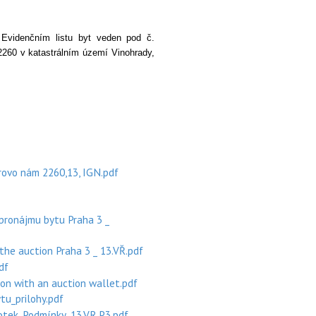
 Evidenčním listu byt veden pod č.
 2260 v katastrálním území Vinohrady,
arovo nám 2260,13, IGN.pdf
pronájmu bytu Praha 3 _
the auction Praha 3 _ 13.VŘ.pdf
df
on with an auction wallet.pdf
u_prilohy.pdf
notek_Podmínky_13.VR.P3.pdf