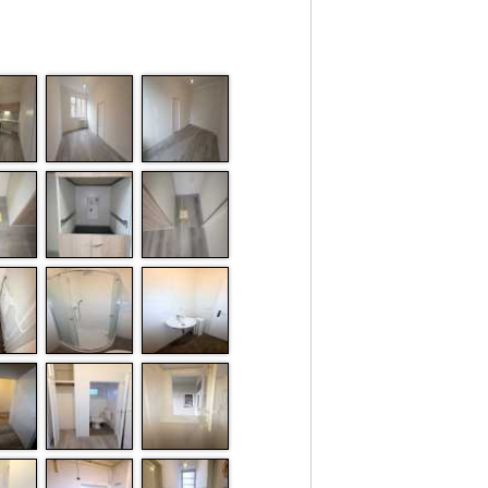
sporákem s troubou a digestoří. Pod linkou
jsou místa pro myčka a pračku a jejich
připojení. Koupelna je zařízena sprchou,
umyvadlem a radiátorem ÚT. Samostatné
WC je vybaveno kombi mísou.
Podlahy: vinyl, v koupelně a WC dlažba.
Okna dřevěná euro.
Topení a teplá voda jsou zajištěny
centrálně.
[1]
Výměry místností
:
2
18,41 m
Pokoj
2
16,53 m
Kuchyně
2
0,96 m
WC
2
2,59 m
Koupelna
2
0,52 m
Komora
2
2,52 m
Předsíň
2
41,53 m
2
3,30 m
Sklep