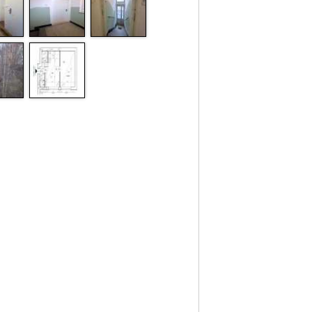
Třída energetické náročnosti budovy:
D
Zálohy za služby pro 1 osobu/měsíc:
3
540
Kč, v tom topení 2 900 Kč/byt,
elektřina se převádí na nájemce.
Vyvolávací cena:
6 800 Kč/měsíc
Prohlídky:
·
úterý 3. 3. 2026, 16:30 - 17:30
·
úterý 17. 3. 2026, 16:30 - 17:30
Byt si můžete prohlédnout kdykoliv ve
vymezeném čase, nemusíte se
objednávat.
Termíny prohlídek mohou být i v průběhu
výběrového řízení upraveny.