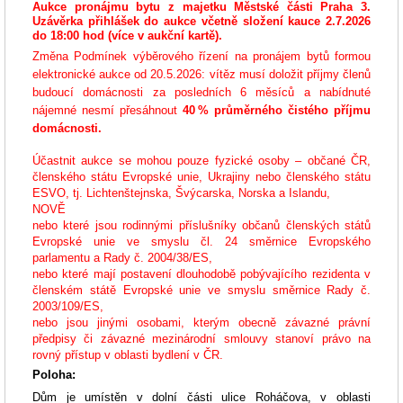
Aukce pronájmu bytu z majetku Městské části Praha 3.
Uzávěrka přihlášek do aukce včetně složení kauce 2.7.2026
do 18:00 hod (více v aukční kartě).
Změna Podmínek výběrového řízení na pronájem bytů formou
elektronické aukce od 20.5.2026: vítěz musí doložit příjmy členů
budoucí domácnosti za posledních 6 měsíců a nabídnuté
nájemné nesmí přesáhnout
40 % průměrného čistého příjmu
domácnosti.
Účastnit aukce se mohou pouze fyzické osoby – občané ČR,
členského státu Evropské unie, Ukrajiny nebo členského státu
ESVO, tj. Lichtenštejnska, Švýcarska, Norska a Islandu,
NOVĚ
nebo které jsou rodinnými příslušníky občanů členských států
Evropské unie ve smyslu čl. 24 směrnice Evropského
parlamentu a Rady č. 2004/38/ES,
nebo které mají postavení dlouhodobě pobývajícího rezidenta v
členském státě Evropské unie ve smyslu směrnice Rady č.
2003/109/ES,
nebo jsou jinými osobami, kterým obecně závazné právní
předpisy či závazné mezinárodní smlouvy stanoví právo na
rovný přístup v oblasti bydlení v ČR.
Poloha:
Dům je umístěn v dolní části ulice Roháčova, v oblasti