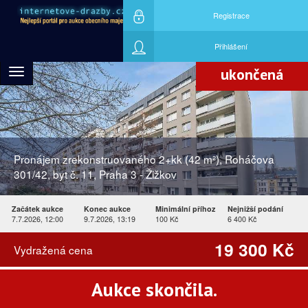
Registrace
Nejvyšší nabídku učinil účastník aukce
ID922557
Přihlášení
ukončená
Toggle
navigation
Pronájem zrekonstruovaného 2+kk (42 m²), Roháčova
301/42, byt č. 11, Praha 3 - Žižkov
Začátek aukce
Konec aukce
Minimální příhoz
Nejnižší podání
7.7.2026, 12:00
9.7.2026, 13:19
100 Kč
6 400 Kč
19 300 Kč
Vydražená cena
Aukce skončila.