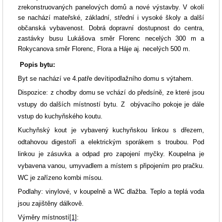
zrekonstruovaných panelových domů a nové výstavby. V okolí
se nachází mateřské, základní, střední i vysoké školy a další
občanská vybavenost. Dobrá dopravní dostupnost do centra,
zastávky busu Lukášova směr Florenc necelých 300 m a
Rokycanova směr Florenc, Flora a Háje aj. necelých 500 m.
Popis bytu:
Byt se nachází ve 4.patře devítipodlažního domu s výtahem.
Dispozice: z chodby domu
se vchází do předsíně, ze které jsou
vstupy do dalších místností bytu.
Z obývacího
pokoje je dále
vstup do kuchyňského koutu.
Kuchyňský kout je vybavený kuchyňskou linkou s dřezem,
odtahovou digestoří a elektrickým sporákem s troubou. Pod
linkou je zásuvka a odpad pro zapojení myčky. Koupelna je
vybavena vanou, umyvadlem a místem s připojením pro pračku.
WC je zařízeno kombi mísou.
Podlahy: vinylové, v koupelně a WC dlažba. Teplo a teplá voda
jsou zajištěny dálkově.
Výměry místností
[1]
: