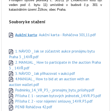
Pronájem bytové jednotky č. 301/11 (v Evidenčním listu byt
veden pod č. bytu 11) umístěné v
budově č.p. 301 v
katastrálním území Žižkov, obec Praha
.
Soubory ke stažení
Aukční karta
: Aukční karta - Roháčova 301,11.pdf
1. NÁVOD _ Jak se zúčastnit aukce pronájmu bytu
Praha 3 _14.VŘ.pdf
2. MANUAL _ How to participate in the auction Praha
3 _ 14.VŘ.pdf
3. NÁVOD _ Jak přihazovat v aukci.pdf
4.MANUAL _ How to bid at an auction with an
auction wallet.pdf
Podminky_14._VR_P3_-_pronajmy_bytu_prilohy.pdf
Příloha č. 1 - seznam bytových jednotek_14.VR.P3.pdf
Příloha č. 2 - vzor nájemní smlouvy_14.VR.P3.pdf
PENB Roháčova 42.pdf