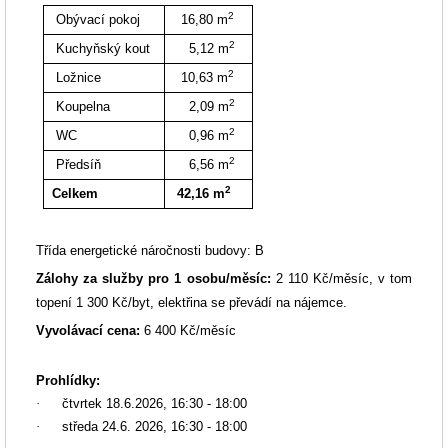
2
Obývací pokoj
16,80
m
2
Kuchyňský kout
5,12
m
2
Ložnice
10,63
m
2
Koupelna
2,09
m
2
WC
0,96
m
2
Předsíň
6,56
m
2
Celkem
42,16
m
Třída energetické náročnosti budovy: B
Zálohy za služby pro 1 osobu/měsíc:
2 110 Kč/měsíc, v tom
topení 1 300 Kč/byt, elektřina se převádí na nájemce.
Vyvolávací cena:
6 400 Kč/měsíc
Prohlídky:
·
čtvrtek 18.6.2026,
16:30 - 18:00
·
středa 24.6. 2026, 16:30 - 18:00