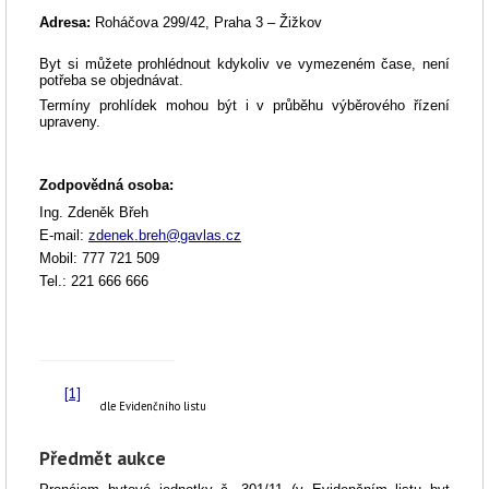
Adresa:
Roháčova 299/42
, Praha 3 – Žižkov
Byt si můžete prohlédnout kdykoliv ve vymezeném čase, není
potřeba se objednávat.
Termíny prohlídek mohou být i v průběhu výběrového řízení
upraveny.
Zodpovědná osoba
:
Ing. Zdeněk Břeh
E-mail:
zdenek.breh@gavlas.cz
Mobil: 777 721 509
Tel.: 221 666 666
[1]
dle Evidenčního listu
Předmět aukce