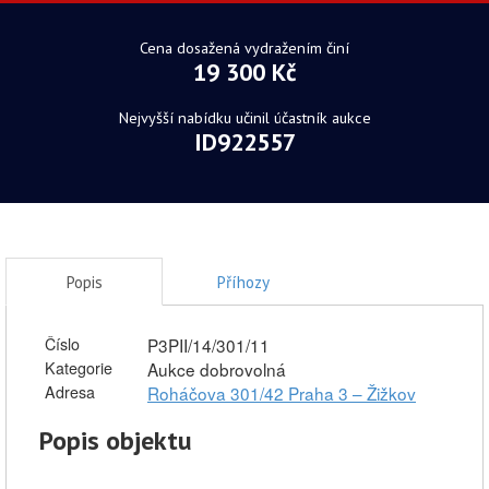
Cena dosažená vydražením činí
19 300 Kč
Nejvyšší nabídku učinil účastník aukce
ID922557
Popis
Příhozy
Číslo
P3PII/14/301/11
Kategorie
Aukce dobrovolná
Adresa
Roháčova 301/42 Praha 3 – Žižkov
Popis objektu