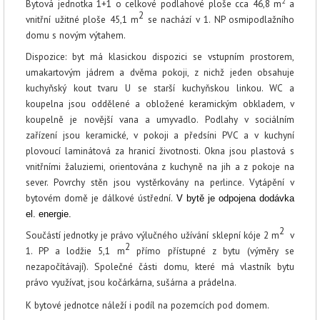
2
Bytová jednotka 1+1 o celkové podlahové ploše cca 46,8 m
a
2
vnitřní užitné ploše 45,1 m
se nachází v 1. NP osmipodlažního
domu s novým výtahem.
Dispozice: byt má klasickou dispozici se vstupním prostorem,
umakartovým jádrem a dvěma pokoji, z nichž jeden obsahuje
kuchyňský kout tvaru U se starší kuchyňskou linkou. WC a
koupelna jsou oddělené a obložené keramickým obkladem, v
koupelně je novější vana a umyvadlo. Podlahy v sociálním
zařízení jsou keramické, v pokoji a předsíni PVC a v kuchyní
plovoucí laminátová za hranicí životnosti. Okna jsou plastová s
vnitřními žaluziemi, orientována z kuchyně na jih a z pokoje na
sever. Povrchy stěn jsou vystěrkovány na perlince. Vytápění v
bytovém domě je dálkové ústřední.
V bytě je odpojena dodávka
el. energie.
2
Součástí jednotky je právo výlučného užívání sklepní kóje 2 m
v
2
1. PP a lodžie 5,1 m
přímo přístupné z bytu (výměry se
nezapočítávají). Společné části domu, které má vlastník bytu
právo využívat, jsou kočárkárna, sušárna a prádelna.
K bytové jednotce náleží i podíl na pozemcích pod domem.