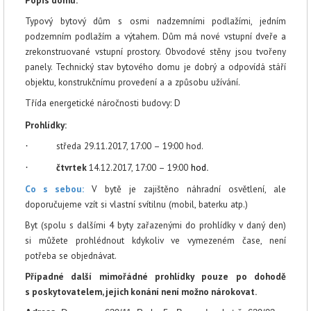
Typový bytový dům s osmi nadzemními podlažími, jedním
podzemním podlažím a výtahem. Dům má nové vstupní dveře a
zrekonstruované vstupní prostory. Obvodové stěny jsou tvořeny
panely. Technický stav bytového domu je dobrý a odpovídá stáří
objektu, konstrukčnímu provedení a a způsobu užívání.
Třída energetické náročnosti budovy: D
Prohlídky:
·
středa
29.11.2017, 17:00 – 19:00 hod.
·
čtvrtek
14.12
.2017,
17:00 – 19:00
hod
.
Co s sebou:
V bytě je zajištěno náhradní osvětlení, ale
doporučujeme vzít si vlastní svítilnu (mobil, baterku atp.)
Byt (spolu s dalšími 4 byty zařazenými do prohlídky v daný den)
si můžete prohlédnout kdykoliv ve vymezeném čase, není
potřeba se objednávat.
Případné další mimořádné prohlídky pouze po dohodě
s poskytovatelem, jejich konání není možno nárokovat.