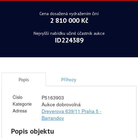
Cena dosažená vydražením činí
2 810 000 Kč
Nejvyšší nabídku učinil účastník aukce
ID224389
Popis
Příhozy
Číslo
P5163903
Kategorie
Aukce dobrovolná
Adresa
Dreyerova 639/11 Praha 5 -
Barrandov
Popis objektu