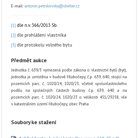
E-mail:
antonin.petrskovsky@sbelter.cz
dle n.v. 366/2013 Sb.
[1]
dle prohlášení vlastníka
[2]
dle protokolu volného bytu
[3]
Předmět aukce
Jednotka č. 639/3 vymezená podle zákona o vlastnictví bytů (byt),
jednotka je umístěna v budově Hlubočepy, č.p. 639, 640, stojící na
pozemcích parc. č. 1020/24, 1020/23, včetně spoluvlastnického
podílu na společných částech budovy č.p. 639,
640 a
na
pozemcích parc. č. 1020/24, 1020/23 o velikosti 451/29258, vše
v katastrálním území Hlubočepy, obec Praha
Soubory ke stažení