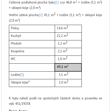
2
2
Celková podlahová plocha bytu:
[1]
cca 46,8 m
+ lodžie (5,1 m
)
2
+ sklepní kóje (2,0 m
)
2
2
Vnitřní užitná plocha:
[2]
45,1 m
+ lodžie (5,1 m
) + sklepní kóje
2
(2,0 m
)
2
Pokoj
14,6 m
2
Kuchyň
22,2 m
2
Předsíň
5,2 m
2
Koupelna
2,1 m
2
WC
1,0 m
2
45,1
m
2
Lodžie
[3]
5,1 m
2
3
Sklepní kóje
2,0 m
K bytu náleží podíl na společných částech domu a pozemku ve
výši 451/29258.
Popis domu: