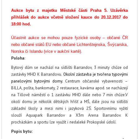
Aukce bytu z majetku Městské části Praha 5.
Uzávěrka
přihlášek do aukce včetně složení kauce do 20.12.2017 do
18:00 hod.
Účastnit aukce se mohou pouze fyzické osoby – občané ČR
nebo občané států EU nebo občané Lichtenštejnska, Švýcarska,
Norska či Islandu (více v aukční kartě).
Poloha
:
Bytový dům se nachází na sídlišti Barrandov, 3 minuty chůze od
zastávky MHD K Barrandovu.
Okolní zástavba je tvořena typovými
panelovými bytovými domy.
Centrum občanské vybavenosti –
BILLA, pošta, bankomaty, 2 restaurace, kavárna apod. se nacházejí
na Tillově náměstí o 1 zastávku MHD dále nebo 7 min chůze.V
okolí domu je několik dětských hřišť a MŠ, dále jsou na sídlišti
základní školy a mezi nimi i jazyková ZŠ. Sportovnímu vyžití
slouží Aquapark Barrandov a X3m Arena Barrandov. K
procházkám a sportu lze využít i nedaleké Prokopské údolí.
Popis bytu: