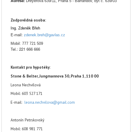
Adresa:
Dreyerova 639/11, Praha 5 - Barrandov, byt č. 639/03
Zodpovědná osoba
:
Ing. Zdeněk Břeh
E-mail:
zdenek.breh@gavlas.cz
Mobil: 777 721 509
Tel.: 221 666 666
Kontakt pro hypotéky:
Stone & Belter, Jungmannova 30, Praha 1, 110 00
Leona Nechvílová
Mobil: 603 527 171
E-mail:
leona.nechvilova@gmail.com
Antonín Petrskovský
Mobil: 608 981 771