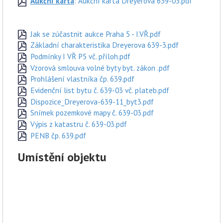
Aukční karta
: Aukční karta Dreyerova 639-03.pdf
Jak se zúčastnit aukce Praha 5 - I.VŘ.pdf
Základní charakteristika Dreyerova 639-3.pdf
Podmínky I VŘ P5 vč. příloh.pdf
Vzorová smlouva volné byty byt. zákon .pdf
Prohlášení vlastníka čp. 639.pdf
Evidenční list bytu č. 639-03 vč. plateb.pdf
Dispozice_Dreyerova-639-11_byt3.pdf
Snímek pozemkové mapy č. 639-03.pdf
Výpis z katastru č. 639-03.pdf
PENB čp. 639.pdf
Umístění objektu