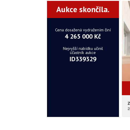
Aukce skončila.
Cena dosažená vydražením činí
4 265 000 Kč
Nejvyšší nabídku učinil
účastník aukce
ID339329
Z
2