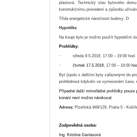
plastová. Technický stav bytového domu 
konstrukčnímu provedení a způsobu užíván
Třída energetické náročnosti budovy: D
Hypotéka
:
Na koupi bytu je možno použít hypotéční úv
Prohlídky:
·
středa
9.5.2018, 17:00 – 19:00 hod.
·
čtvrtek
17.5.
2018,
17
:00 – 19:00
hod
Byt (spolu s dalšími byty zařazenými do pr
prohlédnout kdykoliv ve vymezeném čase, 
Případné další mimořádné prohlídky pouze 
konání není možno nárokovat.
Adresa:
Plzeňská 949/129, Praha 5 - Košíře
Zodpovědná osoba
:
Ing. Kristina Gavlasová