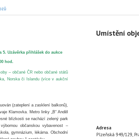
hozů
Umístění obj
a 5.
Uzávěrka přihlášek do aukce
00 hod.
soby – občané ČR nebo občané států
a, Norska či Islandu (více v aukční
uován (zateplení a zasklení balkonů),
mvaje Klamovka. Metro linky „B“ Anděl
ěsné blízkosti se nachází zelený park
 výbornou občanskou vybavenost –
Adresa
 škola, gymnázium, lékárna. Obchodní
Plzeňská 949/129, Pr