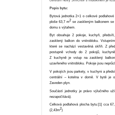
centrum Nový Smíchov s multikinem je vzd
Popis bytu:
Bytová jednotka 2+1 o celkové podlahové
2
ploše 63,7 m
se zaskleným balkonem se n
domu s výtahem.
Byt obsahuje 2 pokoje, kuchyň, předsíň
zasklený balkon do vnitrobloku.
Vstupním
které se nachází vestavěná skříň. Z před
postupně vchody do 2 pokojů, kuchyn
Z kuchyně je vstup na zasklený balkon,
uzavřeného vnitrobloku. Pokoje jsou neprůc
V pokojích jsou parkety, v kuchyni a před
centrální – kotelna v domě. V bytě je o
Zaveden plyn.
Součástí jednotky je právo výlučného už
nezapočítává).
Celková podlahová plocha bytu:
[1]
cca 67
2
(2,43m
)