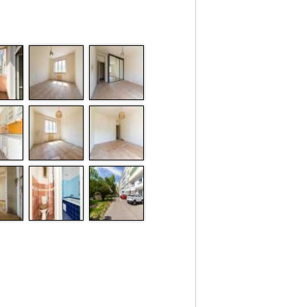
Byt obsahuje 2 pokoje, kuchyň, předsíň,
koupelnu, samostatné WC, spíž a
zasklený balkon do vnitrobloku.
Vstupními
dveřmi se vchází do předsíně, ve které se
nachází vestavěná skříň. Z předsíně,
naproti vstupním dveřím, jsou postupně
vchody do 2 pokojů, kuchyně, koupelny a
na samostatné WC. Z kuchyně je vstup na
zasklený balkon, který je orientovaný do
klidného, uzavřeného vnitrobloku. Pokoje
jsou neprůchozí.
V pokojích jsou parkety, v kuchyni a
předsíni PVC, v koupelně dlažba.
Vytápění centrální – kotelna v domě.
V bytě je odpojena dodávka elektrické
energie. Zaveden plyn.
Součástí jednotky je právo výlučného
2
užívání sklepní kóje 3 m
(výměra se