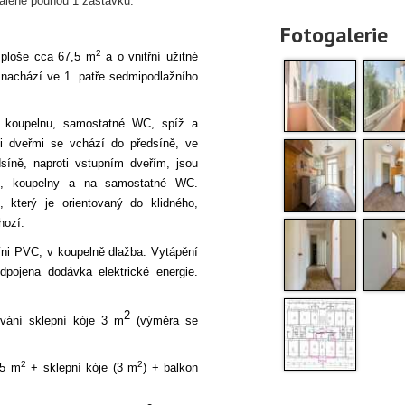
álené pouhou 1 zastávku.
Fotogalerie
2
 ploše cca 67,5 m
a o vnitřní užitné
achází ve 1. patře sedmipodlažního
, koupelnu, samostatné WC, spíž a
i dveřmi se vchází do předsíně, ve
síně, naproti vstupním dveřím, jsou
ě, koupelny a na samostatné WC.
 který je orientovaný do klidného,
hozí.
síni PVC, v koupelně dlažba. Vytápění
dpojena dodávka elektrické energie.
2
ívání sklepní kóje 3 m
(výměra se
2
2
,5 m
+ sklepní kóje (3 m
) + balkon