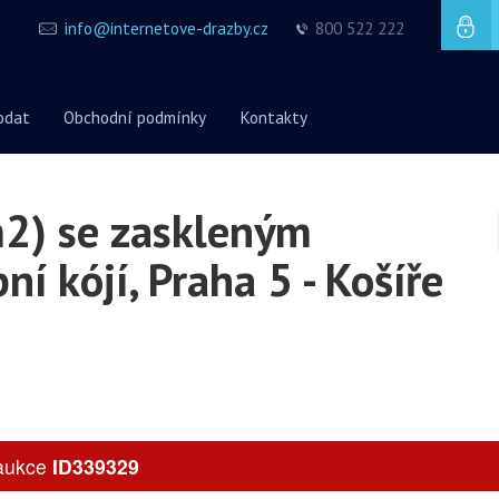
info@internetove-drazby.cz
800 522 222
odat
Obchodní podmínky
Kontakty
m2) se zaskleným
í kójí, Praha 5 - Košíře
 aukce
ID339329