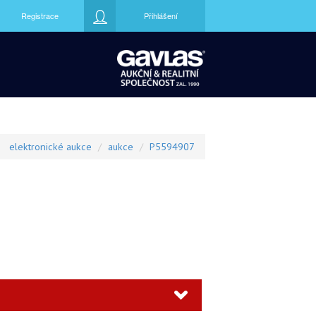
Registrace
Přihlášení
elektronické aukce
aukce
P5594907