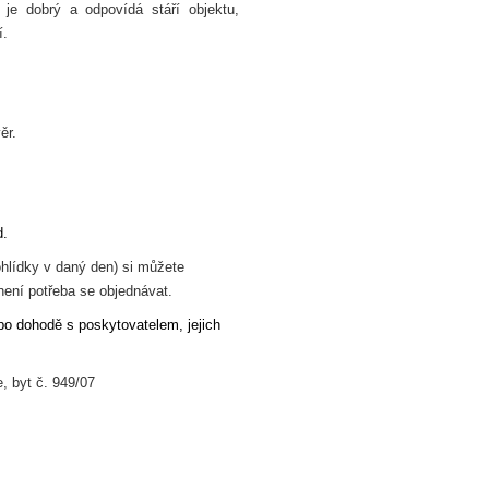
je dobrý a odpovídá stáří objektu,
í.
ěr.
.
ohlídky v daný den) si můžete
není potřeba se objednávat.
po dohodě s poskytovatelem, jejich
, byt č. 949/07