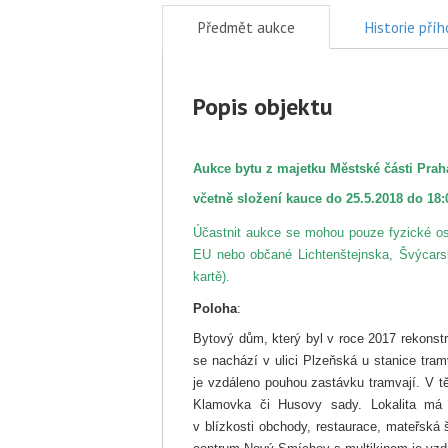
Předmět aukce
Historie pří
Popis objektu
Aukce bytu z majetku Městské části Prah
včetně složení kauce do 25.5.2018 do 18:
Účastnit aukce se mohou pouze fyzické o
EU nebo občané Lichtenštejnska, Švýcarsk
kartě).
Poloha
:
Bytový dům, který byl v roce 2017 rekonstr
se nachází v ulici Plzeňská u stanice tra
je vzdáleno pouhou zastávku tramvají. V t
Klamovka či Husovy sady. Lokalita má
v blízkosti obchody, restaurace, mateřská