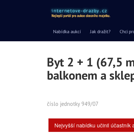
Nabídka aukcí
Jak dražit?
Chci pr
Byt 2 + 1 (67,5 
balkonem a sklepn
číslo jednotky 949/07
Nejvyšší nabídku učinil účastník