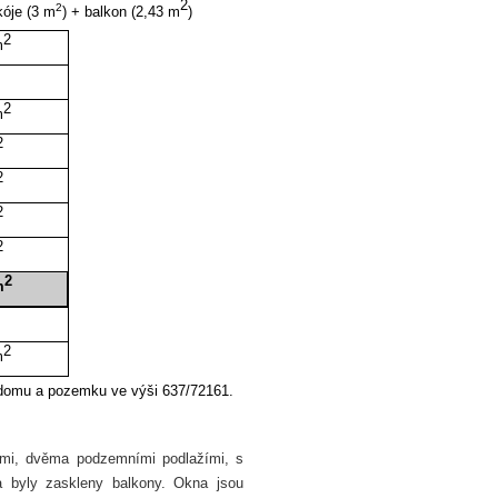
2
2
kóje (3 m
) + balkon (2,43 m
)
2
m
2
m
2
2
2
2
2
m
2
m
 domu a pozemku ve výši 637/72161.
mi, dvěma podzemními podlažími, s
 byly zaskleny balkony. Okna jsou