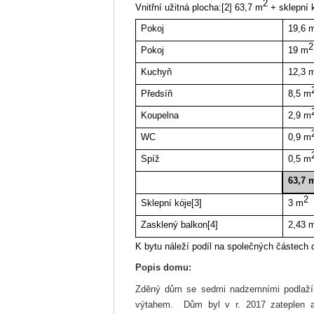
2
Vnitřní užitná plocha:
[2]
63,7 m
+ sklepní 
Pokoj
19,6 
2
Pokoj
19 m
Kuchyň
12,3 
Předsíň
8,5 m
Koupelna
2,9 m
WC
0,9 m
Spíž
0,5 m
63,7 
2
Sklepní kóje
[3]
3 m
Zasklený balkon
[4]
2,43 
K bytu náleží podíl na společných částech
Popis domu:
Zděný dům se sedmi nadzemními podlaží
výtahem. Dům byl v r. 2017 zateplen a