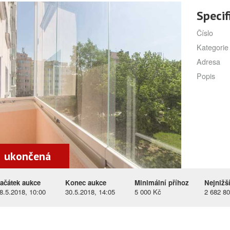
Specif
Číslo
Kategorie
Adresa
Popis
ukončená
ačátek aukce
Konec aukce
Minimální příhoz
Nejnižš
8.5.2018, 10:00
30.5.2018, 14:05
5 000 Kč
2 682 8