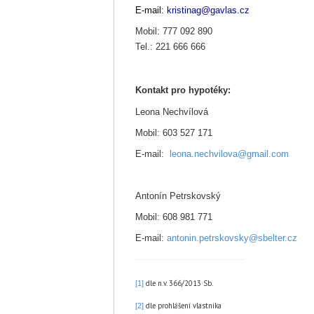
E-mail:
kristinag@gavlas.cz
Mobil: 777 092 890
Tel.: 221 666 666
Kontakt pro hypotéky:
Leona Nechvílo
Mobil: 603 527 1
E-mail:
leona.nechvilova@gmail.com
Antonín Petrskovský
Mobil: 608 981 771
E-mail:
antonin.petrskovsky@sbelter.cz
dle n.v. 366/2013 Sb.
[1]
dle prohlášení vlastníka
[2]