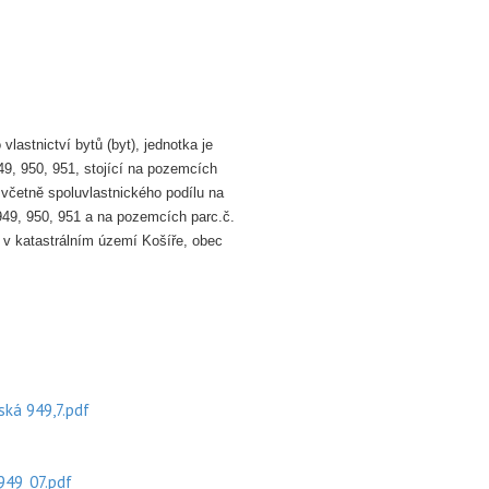
lastnictví bytů (byt), jednotka je
49, 950, 951, stojící na pozemcích
 včetně spoluvlastnického podílu na
949, 950,
951 a
na pozemcích parc.č.
e v katastrálním území Košíře, obec
ská 949,7.pdf
949_07.pdf