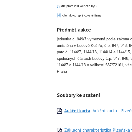
dle protokolu volného bytu
[3]
[4]
dle info od správcovské firmy
Předmět aukce
jednotka č. 949/7 vymezená podle zákona o v
umístěna v budově Košíře, č.p. 947, 948, 9
parc.č. 1144/7, 1144/13, 1144/14 a 1144/15,
společných částech budovy č.p. 947, 948, 
1144/7 a 1144/13 o velikosti 637/72161, vš
Praha
Soubory ke stažení
Aukční karta
: Aukční karta - Plzeň
Základní charakteristika Plzeňská 