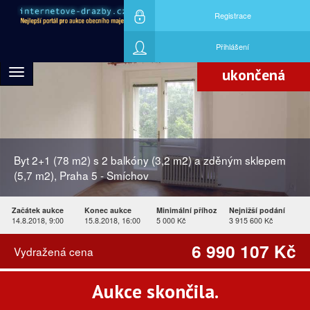
Registrace
Nejvyšší nabídku učinil účastník aukce
ID407878
Přihlášení
ukončená
Toggle
navigation
Byt 2+1 (78 m2) s 2 balkóny (3,2 m2) a zděným sklepem
(5,7 m2), Praha 5 - Smíchov
Začátek aukce
Konec aukce
Minimální příhoz
Nejnižší podání
14.8.2018, 9:00
15.8.2018, 16:00
5 000 Kč
3 915 600 Kč
6 990 107 Kč
Vydražená cena
Aukce skončila.