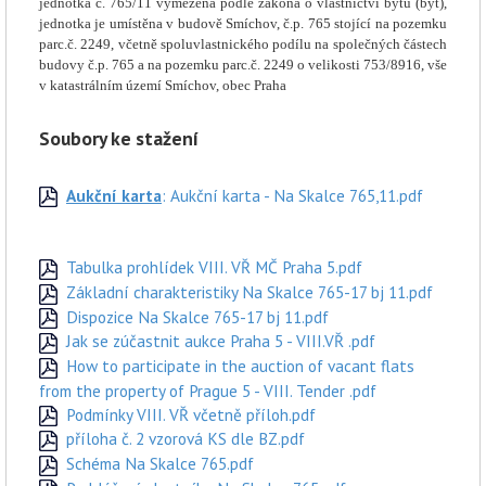
jednotka č. 765/11 vymezená podle zákona o vlastnictví bytů (byt),
jednotka je umístěna
v budově Smíchov, č.p. 765 stojící na pozemku
parc.č. 2249, včetně spoluvlastnického podílu na společných částech
budovy č.p.
765 a
na pozemku parc.č. 2249 o velikosti
753/8916
, vše
v katastrálním území Smíchov, obec Praha
Soubory ke stažení
Aukční karta
: Aukční karta - Na Skalce 765,11.pdf
Tabulka prohlídek VIII. VŘ MČ Praha 5.pdf
Základní charakteristiky Na Skalce 765-17 bj 11.pdf
Dispozice Na Skalce 765-17 bj 11.pdf
Jak se zúčastnit aukce Praha 5 - VIII.VŘ .pdf
How to participate in the auction of vacant flats
from the property of Prague 5 - VIII. Tender .pdf
Podmínky VIII. VŘ včetně příloh.pdf
příloha č. 2 vzorová KS dle BZ.pdf
Schéma Na Skalce 765.pdf