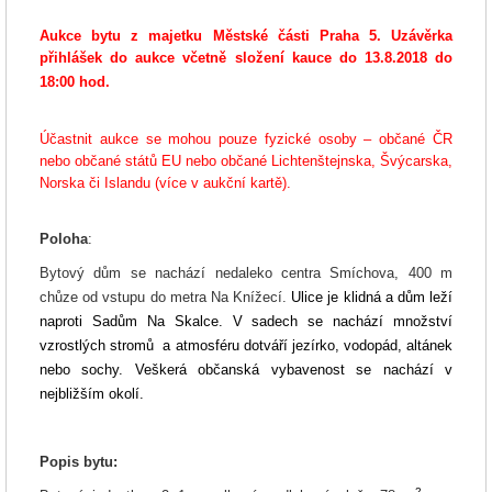
Aukce bytu z majetku Městské části Praha 5. Uzávěrka
přihlášek do aukce včetně složení kauce do 13.8.2018 do
18:00 hod.
Účastnit aukce se mohou pouze fyzické osoby – občané ČR
nebo občané států EU nebo občané Lichtenštejnska, Švýcarska,
Norska či Islandu (více v aukční kartě).
Poloha
:
Bytový dům se nachází nedaleko centra Smíchova, 400 m
chůze od vstupu do metra Na Knížecí.
Ulice je klidná a dům leží
naproti Sadům Na Skalce. V
sadech se nachází
množství
vzrostlých stromů a atmosféru dotváří jezírko, vodopád, altánek
nebo sochy.
Veškerá občanská vybavenost se nachází v
nejbližším okolí.
Popis bytu:
2