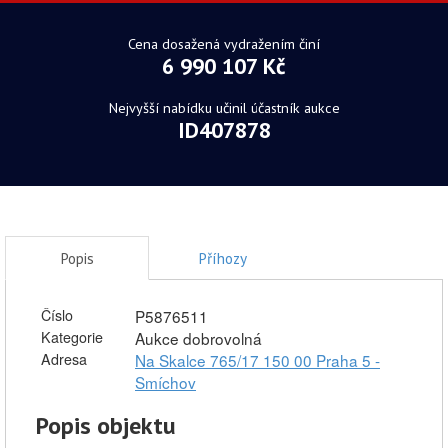
Cena dosažená vydražením činí
6 990 107 Kč
Nejvyšší nabídku učinil účastník aukce
ID407878
Popis
Příhozy
Číslo
P5876511
Kategorie
Aukce dobrovolná
Adresa
Na Skalce 765/17 150 00 Praha 5 -
Smíchov
Popis objektu