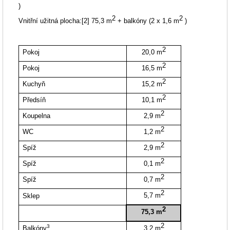
)
2
2
Vnitřní užitná plocha:
[2]
75,3 m
+ balkóny (2 x 1,6 m
)
2
Pokoj
20,0 m
2
Pokoj
16,5 m
2
Kuchyň
15,2 m
2
Předsíň
10,1 m
2
Koupelna
2,9 m
2
WC
1,2 m
2
Spíž
2,9 m
2
Spíž
0,1 m
2
Spíž
0,7 m
2
5,7 m
Sklep
2
75,3 m
2
3
Balkóny
3,2 m