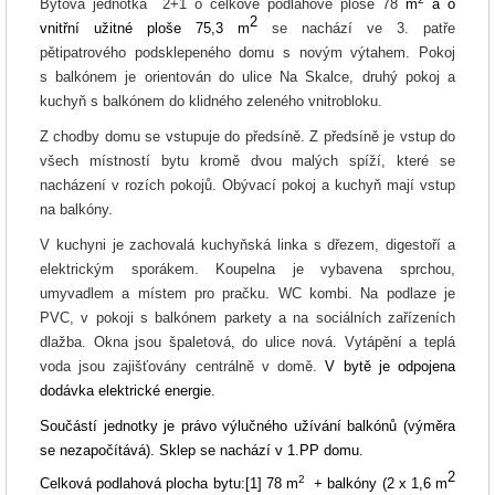
Bytová jednotka 2+1 o celkové podlahové ploše 78
m
a o
2
vnitřní užitné ploše 75,3 m
se nachází ve 3. patře
pětipatrového podsklepeného domu s novým výtahem. Pokoj
s balkónem je orientován do ulice Na Skalce, druhý pokoj a
kuchyň s balkónem do klidného zeleného vnitrobloku.
Z chodby domu se vstupuje do předsíně. Z předsíně je vstup do
všech místností bytu kromě dvou malých spíží, které se
nacházení v rozích pokojů. Obývací pokoj a kuchyň mají vstup
na balkóny.
V kuchyni je zachovalá kuchyňská linka s dřezem, digestoří a
elektrickým sporákem. Koupelna je vybavena sprchou,
umyvadlem a místem pro pračku. WC kombi. Na podlaze je
PVC, v pokoji s balkónem parkety a na sociálních zařízeních
dlažba. Okna jsou špaletová, do ulice nová. Vytápění a teplá
voda jsou zajišťovány centrálně v domě.
V bytě je odpojena
dodávka elektrické energie.
Součástí jednotky je právo výlučného užívání balkónů (výměra
se nezapočítává). Sklep se nachází v 1.PP domu.
2
2
Celková podlahová plocha bytu:
[1]
78 m
+ balkóny (2 x 1,6 m