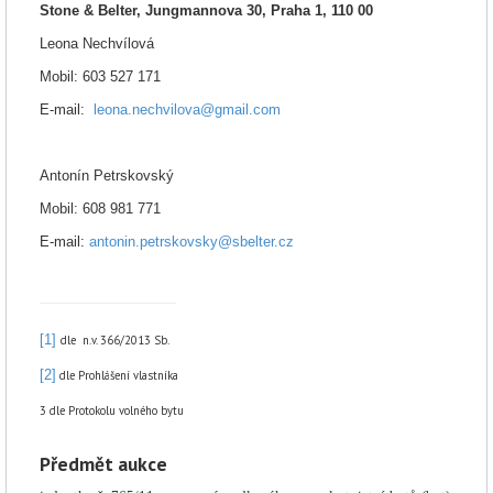
Stone & Belter, Jungmannova 30, Praha 1, 110 00
Leona Nechvílová
Mobil: 603 527 171
E-mail:
leona.nechvilova@gmail.com
Antonín Petrskovský
Mobil: 608 981 771
E-mail:
antonin.petrskovsky@sbelter.cz
[1]
dle
n.v. 366/2013 Sb.
[2]
dle Prohlášení vlastníka
3 dle Protokolu volného bytu
Předmět aukce