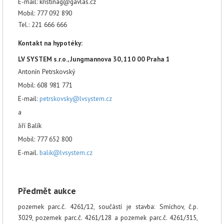
E-mail:
kristinag@gavlas.cz
Mobil: 777 092 890
Tel.: 221 666 666
Kontakt na hypotéky:
LV SYSTEM s.r.o., Jungmannova 30, 110 00 Praha 1
Antonín Petrskovský
Mobil: 608 981 771
E-mail:
petrskovsky@lvsystem.cz
a
Jiří Balík
Mobil: 777 652 800
E-mail.
balik@lvsystem.cz
Předmět aukce
pozemek parc.č. 4261/12, součástí je stavba: Smíchov, č.p.
3029, pozemek parc.č. 4261/128 a pozemek parc.č. 4261/315,