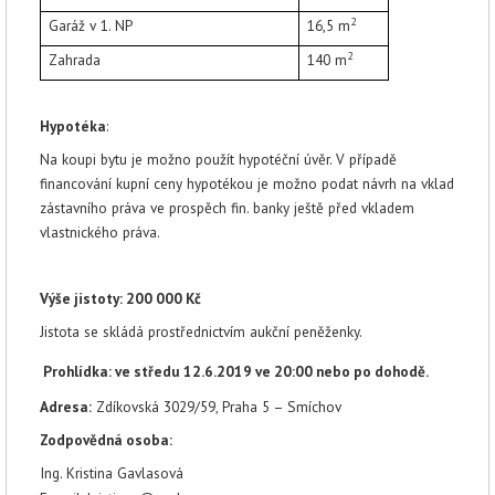
2
Garáž v 1. NP
16,5
m
2
Zahrada
140
m
Hypotéka
:
Na koupi bytu je možno použít hypotéční úvěr. V případě
financování kupní ceny hypotékou je možno podat návrh na vklad
zástavního práva ve prospěch fin. banky ještě před vkladem
vlastnického práva.
Výše jistoty: 200 000 Kč
Jistota se skládá prostřednictvím aukční peněženky.
Prohlídka: ve středu 12.6.2019 ve 20:00 nebo po dohodě.
Adresa:
Zdíkovská 3029/59, Praha 5 – Smíchov
Zodpovědná osoba
:
Ing. Kristina Gavlasová