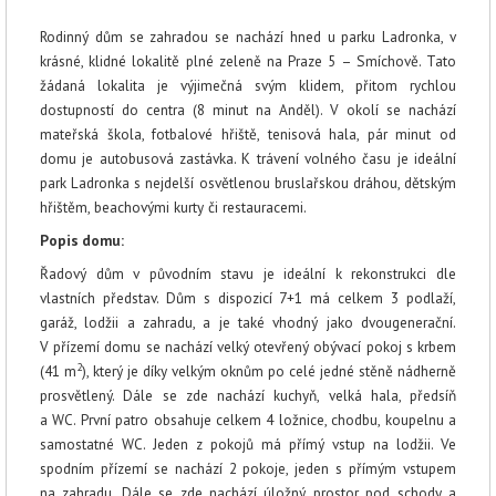
Rodinný dům se zahradou se nachází hned u parku Ladronka, v
krásné, klidné lokalitě plné zeleně na Praze 5 – Smíchově. Tato
žádaná lokalita je výjimečná svým klidem, přitom rychlou
dostupností do centra (8 minut na Anděl). V okolí se nachází
mateřská škola, fotbalové hřiště, tenisová hala, pár minut od
domu je autobusová zastávka. K trávení volného času je ideální
park Ladronka s nejdelší osvětlenou bruslařskou dráhou, dětským
hřištěm, beachovými kurty či restauracemi.
Popis domu:
Řadový dům v původním stavu je ideální k rekonstrukci dle
vlastních představ. Dům s dispozicí 7+1 má celkem 3 podlaží,
garáž, lodžii a zahradu, a je také vhodný jako dvougenerační.
V přízemí domu se nachází velký otevřený obývací pokoj s krbem
2
(41 m
), který je díky velkým oknům po celé jedné stěně nádherně
prosvětlený. Dále se zde nachází kuchyň, velká hala, předsíň
a WC. První patro obsahuje celkem 4 ložnice, chodbu, koupelnu a
samostatné WC. Jeden z pokojů má přímý vstup na lodžii. Ve
spodním přízemí se nachází 2 pokoje, jeden s přímým vstupem
na zahradu. Dále se zde nachází úložný prostor pod schody a