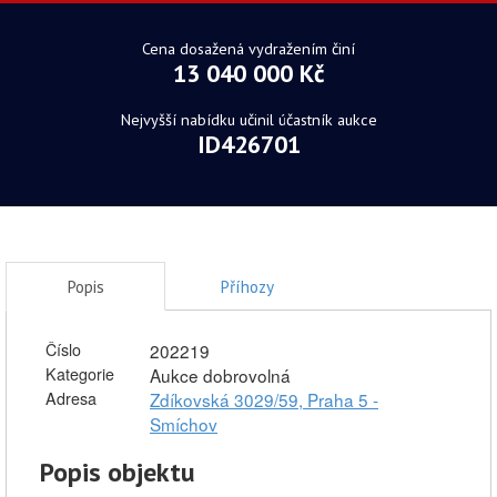
Cena dosažená vydražením činí
13 040 000 Kč
Nejvyšší nabídku učinil účastník aukce
ID426701
Popis
Příhozy
Číslo
202219
Kategorie
Aukce dobrovolná
Adresa
Zdíkovská 3029/59, Praha 5 -
Smíchov
Popis objektu