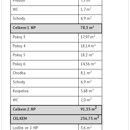
Předsíň
7,5
m
2
WC
1,7
m
2
Schody
6,9
m
2
Celkem 1. NP
78,5
m
2
Pokoj 3
17,97
m
2
Pokoj 4
18,14
m
2
Pokoj 5
18,2
m
2
Pokoj 6
14,56
m
2
Chodba
8,1
m
2
Schody
6,9
m
2
Koupelna
5,68
m
2
WC
2,0
m
2
Celkem 2. NP
91,55 m
2
CELKEM
256,75 m
2
Lodžie ve 2. NP
3,6
m