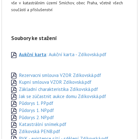
vše v katastrálním území Smíchov, obec Praha, včetně všech
součástí a příslušenství
Soubory ke stažení
Aukční karta
: Aukční karta - Zdíkovská.pdf
Rezervacni smlouva VZOR Zdíkovská.pdf
Kupní smlouva VZOR Zdíkovská.pdf
Základní charakteristika Zdíkovská.pdf
Jak se zúčastnit aukce domu Zdíkovská.pdf
Půdorys 1. PP.pdf
Půdorys 1. NP.pdf
Půdorys 2. NP.pdf
Katastrální snímek.pdf
Zdíkovská PENB.pdf
PVK - existence sítí - sdělení Zdíkovská.pdf