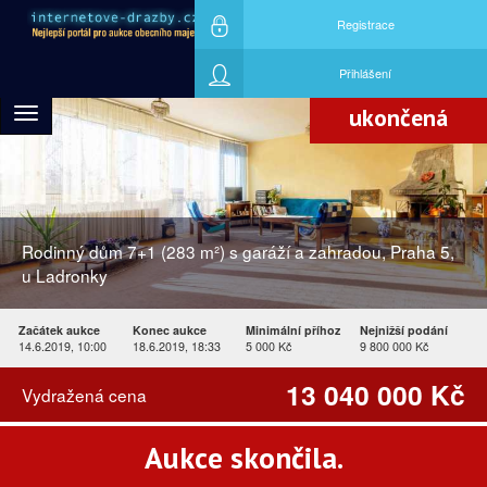
Registrace
Nejvyšší nabídku učinil účastník aukce
ID426701
Přihlášení
ukončená
Toggle
navigation
Rodinný dům 7+1 (283 m²) s garáží a zahradou, Praha 5,
u Ladronky
Začátek aukce
Konec aukce
Minimální příhoz
Nejnižší podání
14.6.2019, 10:00
18.6.2019, 18:33
5 000 Kč
9 800 000 Kč
13 040 000 Kč
Vydražená cena
Aukce skončila.