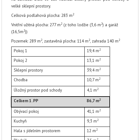
velké sklepní prostory.
2
Celková podlahová plocha: 283
m
2
2
Vnitřní užitná plocha: 277
m
(z toho lodžie (3,6 m
) a garáž
2
(16,5m
))
2
2
2
Pozemek: 289
m
, zastavěná plocha: 114
m
, zahrada 140
m
2
Pokoj 1
19,4
m
2
Pokoj 2
13,1
m
2
Sklepní prostory
39,4
m
2
Chodba
10,7 m
2
Úložný prostor pod schody
4,1 m
2
Celkem 1. PP
86,7 m
2
Obývací pokoj
41,1
m
2
Kuchyň
9,3
m
2
Hala s jídelním prostorem
12
m
2